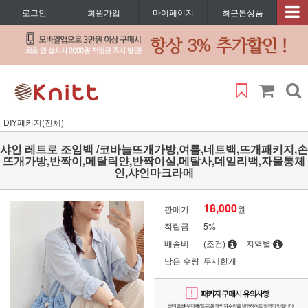
로그인
회원가입
마이페이지
최근본상품
DIY패키지(전체)
샤인 레트로 조임백 /코바늘뜨개가방,여름,네트백,뜨개패키지,손
뜨개가방,반짝이,메탈릭얀,반짝이실,메탈사,데일리백,자물통체
인,샤인마크라메
18,000
판매가
원
적립금
5%
배송비
(조건)
지역별
남은 수량
무제한개