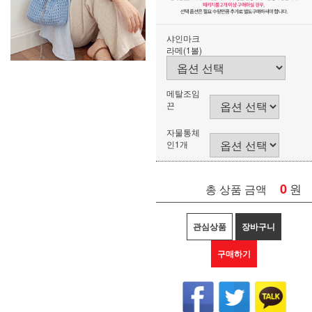
샤인마크
라메(1볼)
메탈조임
끈
자물통체
인1개
0
원
총 상품 금액
관심상품
장바구니
구매하기