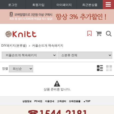
로그인
회원가입
마이페이지
최근본상품
DIY패키지(분류별)
커플손뜨개 책속패키지
정렬
상품 준비중 입니다.
상점정보
PC버전
이용안내
고객센터
도매전용몰
▲TOP