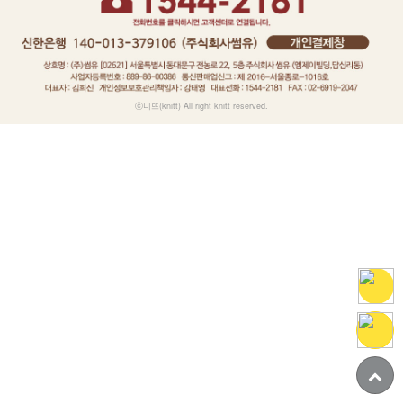
ⓒ니뜨(knitt) All right knitt reserved.