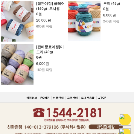
[절판예정] 클레어
루이 (45g)
(150g)+모사용
0원
0원
8,000원
20,000원
240원 적립
600원 적립
[판매종료예정]미
도리 (40g)
0원
6,000원
180원 적립
상점정보
PC버전
이용안내
고객센터
도매전용몰
▲TOP