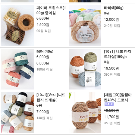
페이퍼 트위스트(1
빠삐에(60g)
00g) 종이실
0원
6,000원
12,000원
4,500원
240원 적립
90원 적립
레터 (40g)
[10+1] 니뜨 한지
뜨개실(150g)+
6,000원
0원
6,000원
19,500원
180원 적립
390원 적립
[10+1][Ver.1]니뜨
[재입고X][알뜰마
한지 뜨개실(
켓40%] 도로시
0원
19,500원
7,000원
11,700원
140원 적립
350원 적립