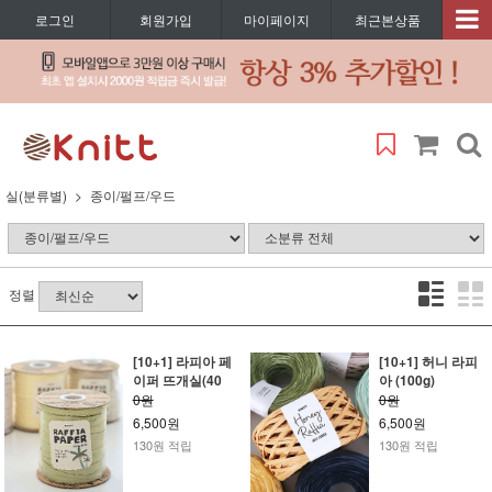
로그인
회원가입
마이페이지
최근본상품
실(분류별)
종이/펄프/우드
정렬
[10+1] 라피아 페
[10+1] 허니 라피
이퍼 뜨개실(40
아 (100g)
0원
0원
6,500원
6,500원
130원 적립
130원 적립