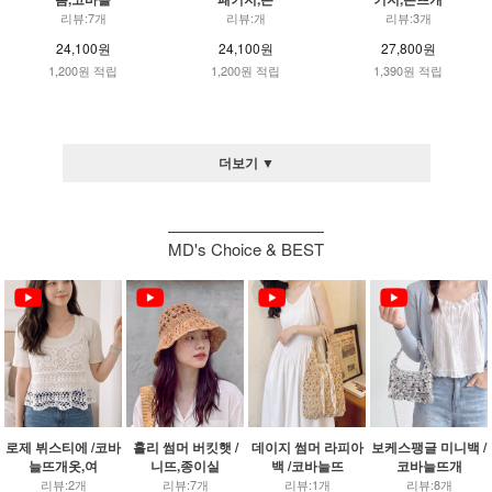
리뷰:7개
리뷰:개
리뷰:3개
24,100원
24,100원
27,800원
1,200원 적립
1,200원 적립
1,390원 적립
더보기 ▼
MD's Choice & BEST
로제 뷔스티에 /코바
홀리 썸머 버킷햇 /
데이지 썸머 라피아
보케스팽글 미니백 /
늘뜨개옷,여
니뜨,종이실
백 /코바늘뜨
코바늘뜨개
리뷰:2개
리뷰:7개
리뷰:1개
리뷰:8개