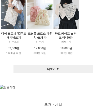
디어 크로셰 / DIY,뜨
모닝듀 크로스 파우
하트 케이프 숄 /니
개가방뜨기
치 /뜨개파
뜨,미니케이
리뷰:4개
리뷰:개
리뷰:1개
32,600원
17,800원
18,000원
1,630원 적립
890원 적립
900원 적립
더보기 ▼
추천뜨개실