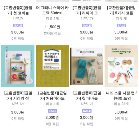
[교환반품X][균일
더 그래니 스퀘어 카
[교환반품X][균일
[교환반품X][균일
가] 첫 코바늘
드덱 50desi
가] 라피아 크
가] 5가지 코튼
리뷰:개
리뷰:1개
리뷰:1개
리뷰:개
11,500원
3,000원
3,000원
3,000원
230원 적립
0원 적립
0원 적립
0원 적립
[교환반품X][균일
[교환반품X][균일
[교환반품X][균일
니뜨 스쿨 니팅 맵 /
가] 시간의 선
가] 처음이라도
가] 첫 대바늘
니팅맵,도안
리뷰:1개
리뷰:1개
리뷰:1개
리뷰:24개
3,000원
5,000원
3,000원
3,000원
0원 적립
0원 적립
0원 적립
0원 적립