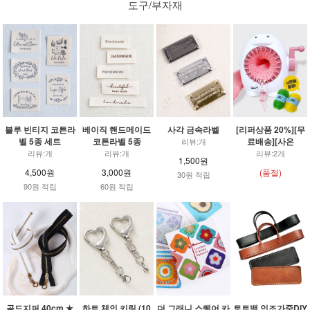
도구/부자재
블루 빈티지 코튼라
베이직 핸드메이드
사각 금속라벨
[리퍼상품 20%][무
벨 5종 세트
코튼라벨 5종
료배송][사은
리뷰:개
리뷰:개
리뷰:개
리뷰:2개
1,500원
4,500원
3,000원
(품절)
30원 적립
90원 적립
60원 적립
골드지퍼 40cm ★
하트 체인 키링 (10
더 그래니 스퀘어 카
토트백 인조가죽DIY