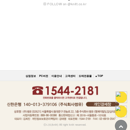
FOLLOW on @knitt.co.kr
상점정보
PC버전
이용안내
고객센터
도매전용몰
▲TOP
ⓒ니뜨(knitt) All right knitt reserved.