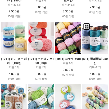
라메(150g)
브릭얀
리뷰:8개
리뷰:771개
리뷰:131개
리뷰:145개
3,000원
2,300원
7,500원
3,300원
102원 적립
60원 적립
150원 적립
60원 적립
[10+1] 허니 코튼 케
[10+1] 코튼메이트1
[10+1] 글로우(50g)
[5+1] 폴리폴리(250
이크(100g)
00 (50g)
g)
리뷰:5개
리뷰:1개
리뷰:7개
리뷰:65개
2,800원
5,800원
3,000원
6,000원
50원 적립
110원 적립
60원 적립
120원 적립