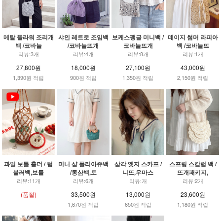
메탈 플라워 조리개
샤인 레트로 조임백
보케스팽글 미니백 /
데이지 썸머 라피아
백 /코바늘
/코바늘뜨개
코바늘뜨개
백 /코바늘뜨
리뷰:3개
리뷰:4개
리뷰:8개
리뷰:1개
27,800원
18,000원
27,100원
43,000원
1,390원 적립
900원 적립
1,350원 적립
2,150원 적립
과일 보틀 홀더 / 텀
미니 샴 플리아쥬백
삼각 엣지 스카프 /
스프링 스칼럽 백 /
블러백,보틀
/롱샴백,토
니뜨,우마스
뜨개패키지,
리뷰:11개
리뷰:6개
리뷰:개
리뷰:2개
(품절)
33,500원
13,000원
23,600원
1,670원 적립
650원 적립
1,180원 적립