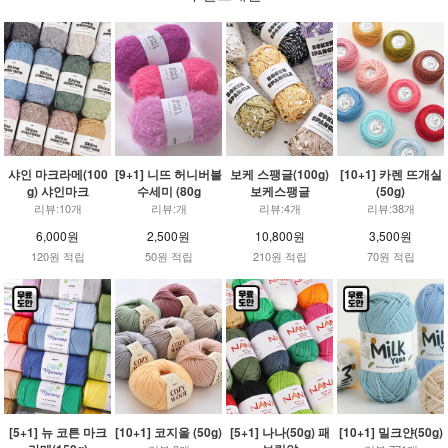
샤인 마크라메(100
[9+1] 니뜨 허니버블
보케 스팽글(100g)
[10+1] 카렌 뜨개실
g) 샤인마크
수세미 (80g
보케스팽글
(50g)
리뷰:10개
리뷰:개
리뷰:4개
리뷰:38개
6,000원
2,500원
10,800원
3,500원
120원 적립
50원 적립
210원 적립
70원 적립
[5+1] 뉴 코튼 마크
[10+1] 코지울 (50g)
[5+1] 나나(50g) 패
[10+1] 밀크얀(50g)