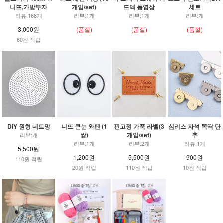
니뜨,가방부자
개입/set)
드덱 동영상
세트
리뷰:168개
리뷰:1개
리뷰:1개
리뷰:개
3,000원
(품절)
(품절)
(품절)
60원 적립
DIY 원형 네트망
니뜨 큰눈 와펜 (1
핀고정 가죽 라벨(3
심리스 자석 똑딱 단
쌍)
개입/set)
추
리뷰:개
리뷰:1개
리뷰:2개
리뷰:1개
5,500원
1,200원
5,500원
900원
110원 적립
20원 적립
110원 적립
10원 적립