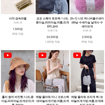
사각 금속라벨
코코 스퀘어 토트백 / 니뜨,
[9+1] 니뜨 허니버블수세미
종이실,라피아실,여름,뜨개
(80g) 수세미실 날개사 수
리뷰:개
DIY,코바
세미뜨개
1,500원
리뷰:1개
리뷰:개
30원 적립
24,500원
2,500원
1,220원 적립
50원 적립
홀리 썸머 버킷햇 /니뜨,종
메탈 플라워 미니 크로스백
메탈 플라워 조리개 백 /코
이실,라피아실,뜨개모자,여
/코바늘뜨개가방,여름,뜨개
바늘뜨개가방,여름,뜨개패
름,코바늘
패키지,손
키지,손뜨개