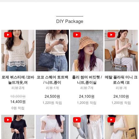
DIY Package
로제 뷔스티에 /코바
코코 스퀘어 토트백
홀리 썸머 버킷햇 /
메탈 플라워 미니 크
늘뜨개옷,여
/ 니뜨,종이
니뜨,종이실
로스백 /코
리뷰:2개
리뷰:1개
리뷰:7개
리뷰:개
18,000원
24,500원
24,100원
24,100원
14,400원
1,220원 적립
1,200원 적립
1,200원 적립
0원 적립