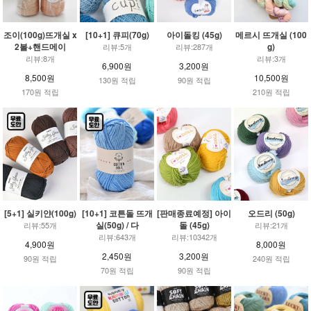
조이(100g)뜨개실 x
[10+1] 큐피(70g)
아이돌킹 (45g)
메르시 뜨개실 (100
2볼+핸드메이
g)
리뷰:5개
리뷰:287개
리뷰:8개
리뷰:3개
6,900원
3,200원
8,500원
10,500원
130원 적립
90원 적립
170원 적립
210원 적립
[5+1] 실키얀(100g)
[10+1] 코튼돌 뜨개
[판매종료예정] 아이
오드리 (50g)
실(50g) / 다
돌 (45g)
리뷰:55개
리뷰:21개
리뷰:643개
리뷰:10342개
4,900원
8,000원
2,450원
3,200원
90원 적립
240원 적립
70원 적립
90원 적립