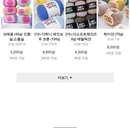
크레용 (45g) 인형
[10+1]허니 레인보
[10+1]소프트체인(5
럭키얀 (75g)
실,소품실
우 코튼 (100g
0g) 메탈릭얀
리뷰:1개
리뷰:1657개
리뷰:774개
리뷰:10개
8,000원
3,200원
6,900원
4,300원
160원 적립
160원 적립
200원 적립
80원 적립
더보기 ▼