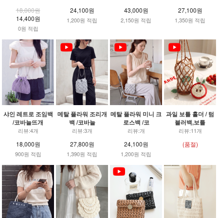
18,000원
24,100원
43,000원
27,100원
14,400원
1,200원 적립
2,150원 적립
1,350원 적립
0원 적립
샤인 레트로 조임백
메탈 플라워 조리개
메탈 플라워 미니 크
과일 보틀 홀더 / 텀
/코바늘뜨개
백 /코바늘
로스백 /코
블러백,보틀
리뷰:4개
리뷰:3개
리뷰:개
리뷰:11개
18,000원
27,800원
24,100원
(품절)
900원 적립
1,390원 적립
1,200원 적립