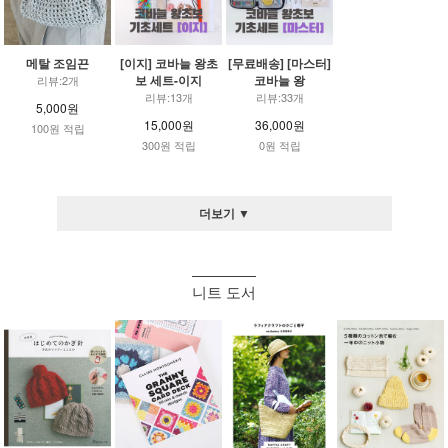
메탈 조임끈
[이지] 코바늘 왕초
[무료배송] [마스터]
보 세트-이지
코바늘 왕
리뷰:2개
리뷰:13개
리뷰:33개
5,000원
15,000원
36,000원
100원 적립
300원 적립
0원 적립
더보기 ▼
니트 도서