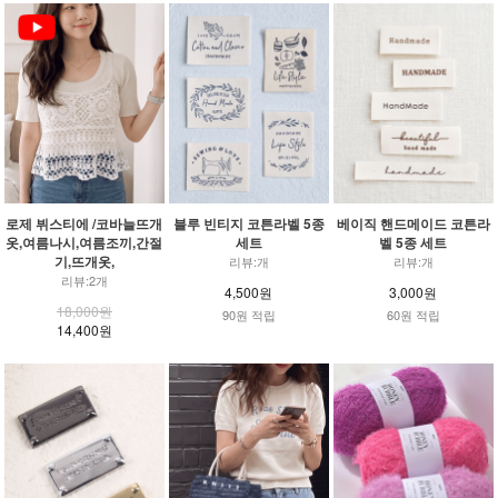
로제 뷔스티에 /코바늘뜨개
블루 빈티지 코튼라벨 5종
베이직 핸드메이드 코튼라
옷,여름나시,여름조끼,간절
세트
벨 5종 세트
기,뜨개옷,
리뷰:개
리뷰:개
리뷰:2개
4,500원
3,000원
18,000원
90원 적립
60원 적립
14,400원