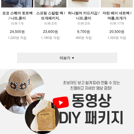
코코 스퀘어 토트백
스프링 스칼럽 백 /
허니썸머 카드지갑 /
마린 베이 네트백 /
/ 니뜨,종이
뜨개패키지,
니뜨,종이
여름,뜨개가
리뷰:1개
리뷰:2개
리뷰:2개
리뷰:17개
24,500원
23,600원
9,700원
20,500원
1,220원 적립
1,180원 적립
480원 적립
1,020원 적립
더보기 ▼