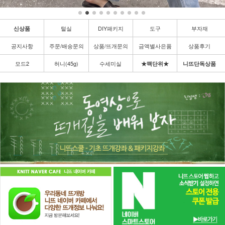
털실
DIY패키지
도구
부자재
신상품
공지사항
주문/배송문의
상품/뜨개문의
금액별사은품
상품후기
모드2
허니(45g)
수세미실
★팩단위★
니뜨단독상품