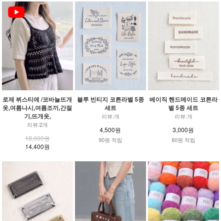
로제 뷔스티에 /코바늘뜨개
블루 빈티지 코튼라벨 5종
베이직 핸드메이드 코튼라
옷,여름나시,여름조끼,간절
세트
벨 5종 세트
기,뜨개옷,
리뷰:개
리뷰:개
리뷰:2개
4,500원
3,000원
18,000원
90원 적립
60원 적립
14,400원