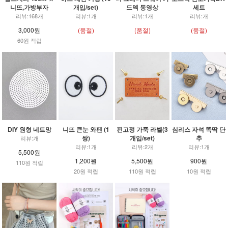
니뜨,가방부자
개입/set)
드덱 동영상
세트
리뷰:168개
리뷰:1개
리뷰:1개
리뷰:개
3,000원
(품절)
(품절)
(품절)
60원 적립
DIY 원형 네트망
니뜨 큰눈 와펜 (1
핀고정 가죽 라벨(3
심리스 자석 똑딱 단
쌍)
개입/set)
추
리뷰:개
리뷰:1개
리뷰:2개
리뷰:1개
5,500원
1,200원
5,500원
900원
110원 적립
20원 적립
110원 적립
10원 적립