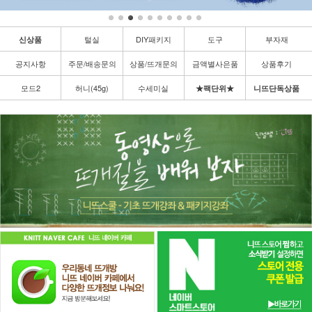
털실
DIY패키지
도구
부자재
신상품
공지사항
주문/배송문의
상품/뜨개문의
금액별사은품
상품후기
모드2
허니(45g)
수세미실
★팩단위★
니뜨단독상품