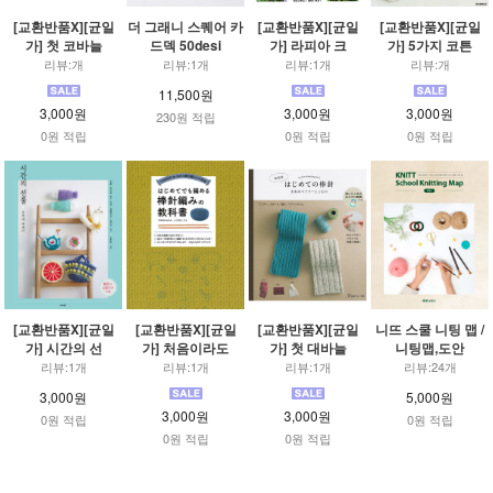
[교환반품X][균일
더 그래니 스퀘어 카
[교환반품X][균일
[교환반품X][균일
가] 첫 코바늘
드덱 50desi
가] 라피아 크
가] 5가지 코튼
리뷰:개
리뷰:1개
리뷰:1개
리뷰:개
11,500원
3,000원
3,000원
3,000원
230원 적립
0원 적립
0원 적립
0원 적립
[교환반품X][균일
[교환반품X][균일
[교환반품X][균일
니뜨 스쿨 니팅 맵 /
가] 시간의 선
가] 처음이라도
가] 첫 대바늘
니팅맵,도안
리뷰:1개
리뷰:1개
리뷰:1개
리뷰:24개
3,000원
5,000원
3,000원
3,000원
0원 적립
0원 적립
0원 적립
0원 적립