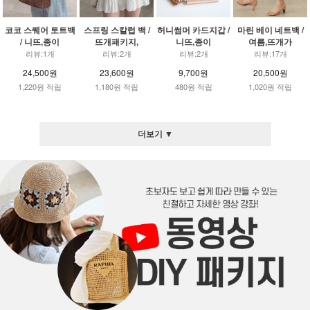
코코 스퀘어 토트백
스프링 스칼럽 백 /
허니썸머 카드지갑 /
마린 베이 네트백 /
/ 니뜨,종이
뜨개패키지,
니뜨,종이
여름,뜨개가
리뷰:1개
리뷰:2개
리뷰:2개
리뷰:17개
24,500원
23,600원
9,700원
20,500원
1,220원 적립
1,180원 적립
480원 적립
1,020원 적립
더보기 ▼