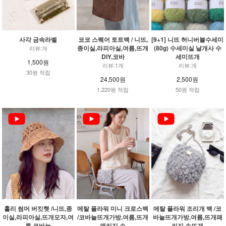
사각 금속라벨
코코 스퀘어 토트백 / 니뜨,
[9+1] 니뜨 허니버블수세미
종이실,라피아실,여름,뜨개
(80g) 수세미실 날개사 수
리뷰:개
DIY,코바
세미뜨개
1,500원
리뷰:1개
리뷰:개
30원 적립
24,500원
2,500원
1,220원 적립
50원 적립
홀리 썸머 버킷햇 /니뜨,종
메탈 플라워 미니 크로스백
메탈 플라워 조리개 백 /코
이실,라피아실,뜨개모자,여
/코바늘뜨개가방,여름,뜨개
바늘뜨개가방,여름,뜨개패
름,코바늘
패키지,손
키지,손뜨개