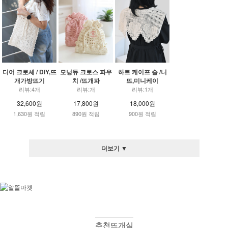
디어 크로셰 / DIY,뜨
모닝듀 크로스 파우
하트 케이프 숄 /니
개가방뜨기
치 /뜨개파
뜨,미니케이
리뷰:4개
리뷰:개
리뷰:1개
32,600원
17,800원
18,000원
1,630원 적립
890원 적립
900원 적립
더보기 ▼
추천뜨개실