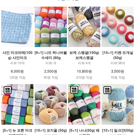
샤인 마크라메(100
[9+1] 니뜨 허니버블
보케 스팽글(100g)
[10+1] 카렌 뜨개실
g) 샤인마크
수세미 (80g
보케스팽글
(50g)
리뷰:10개
리뷰:개
리뷰:4개
리뷰:38개
6,000원
2,500원
10,800원
3,500원
120원 적립
50원 적립
210원 적립
70원 적립
[5+1] 뉴 코튼 마크
[10+1] 코지울 (50g)
[5+1] 나나(50g) 패
[10+1] 밀크얀(50g)