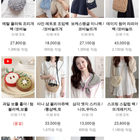
메탈 플라워 조리개
샤인 레트로 조임백
보케스팽글 미니백 /
데이지 썸머 라피아
백 /코바늘
/코바늘뜨개
코바늘뜨개
백 /코바늘뜨
리뷰:3개
리뷰:4개
리뷰:8개
리뷰:1개
27,800원
18,000원
27,100원
43,000원
1,390원 적립
900원 적립
1,350원 적립
2,150원 적립
과일 보틀 홀더 / 텀
미니 샴 플리아쥬백
삼각 엣지 스카프 /
스프링 스칼럽 백 /
블러백,보틀
/롱샴백,토
니뜨,우마스
뜨개패키지,
리뷰:11개
리뷰:6개
리뷰:개
리뷰:2개
(품절)
33,500원
13,000원
23,600원
1,670원 적립
650원 적립
1,180원 적립