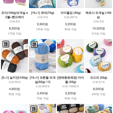
조이(100g)뜨개실 x
[10+1] 큐피(70g)
아이돌킹 (45g)
메르시 뜨개실 (100
2볼+핸드메이
g)
리뷰:5개
리뷰:287개
리뷰:8개
리뷰:3개
6,900원
3,200원
8,500원
10,500원
130원 적립
90원 적립
170원 적립
210원 적립
[5+1] 실키얀(100g)
[10+1] 코튼돌 뜨개
[판매종료예정] 아이
오드리 (50g)
실(50g) / 다
돌 (45g)
리뷰:55개
리뷰:21개
리뷰:643개
리뷰:10342개
4,900원
8,000원
2,450원
3,200원
90원 적립
240원 적립
70원 적립
90원 적립