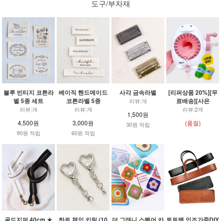
도구/부자재
블루 빈티지 코튼라
베이직 핸드메이드
사각 금속라벨
[리퍼상품 20%][무
벨 5종 세트
코튼라벨 5종
료배송][사은
리뷰:개
리뷰:개
리뷰:개
리뷰:2개
1,500원
4,500원
3,000원
(품절)
30원 적립
90원 적립
60원 적립
골드지퍼 40cm ★
하트 체인 키링 (10
더 그래니 스퀘어 카
토트백 인조가죽DIY