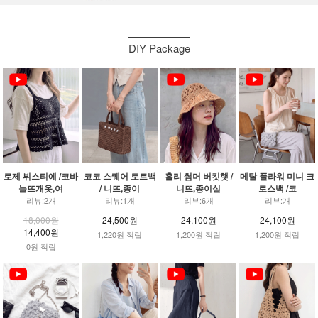
DIY Package
로제 뷔스티에 /코바
코코 스퀘어 토트백
홀리 썸머 버킷햇 /
메탈 플라워 미니 크
늘뜨개옷,여
/ 니뜨,종이
니뜨,종이실
로스백 /코
리뷰:2개
리뷰:1개
리뷰:6개
리뷰:개
18,000원
24,500원
24,100원
24,100원
14,400원
1,220원 적립
1,200원 적립
1,200원 적립
0원 적립