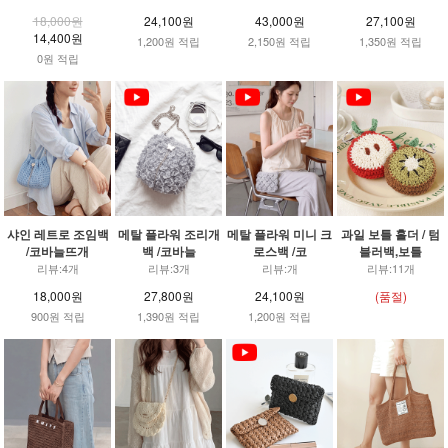
18,000원
24,100원
43,000원
27,100원
14,400원
1,200원 적립
2,150원 적립
1,350원 적립
0원 적립
샤인 레트로 조임백
메탈 플라워 조리개
메탈 플라워 미니 크
과일 보틀 홀더 / 텀
/코바늘뜨개
백 /코바늘
로스백 /코
블러백,보틀
리뷰:4개
리뷰:3개
리뷰:개
리뷰:11개
18,000원
27,800원
24,100원
(품절)
900원 적립
1,390원 적립
1,200원 적립