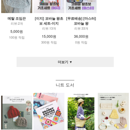
메탈 조임끈
[이지] 코바늘 왕초
[무료배송] [마스터]
보 세트-이지
코바늘 왕
리뷰:2개
리뷰:13개
리뷰:33개
5,000원
15,000원
36,000원
100원 적립
300원 적립
0원 적립
더보기 ▼
니트 도서