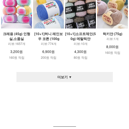
크레용 (45g) 인형
[10+1]허니 레인보
[10+1]소프트체인(5
럭키얀 (75g)
실,소품실
우 코튼 (100g
0g) 메탈릭얀
리뷰:1개
리뷰:1657개
리뷰:774개
리뷰:10개
8,000원
3,200원
6,900원
4,300원
160원 적립
160원 적립
200원 적립
80원 적립
더보기 ▼