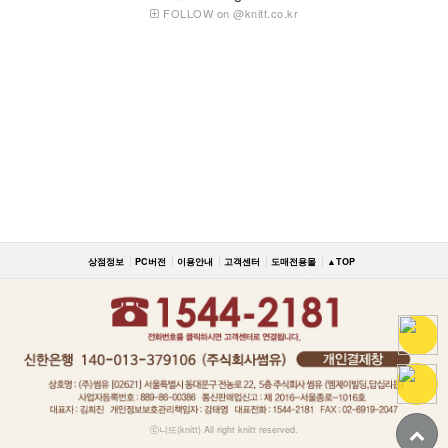
FOLLOW on @knitt.co.kr
상점정보
PC버전
이용안내
고객센터
도매전용몰
▲TOP
ⓒ니뜨(knitt) All right knitt reserved.