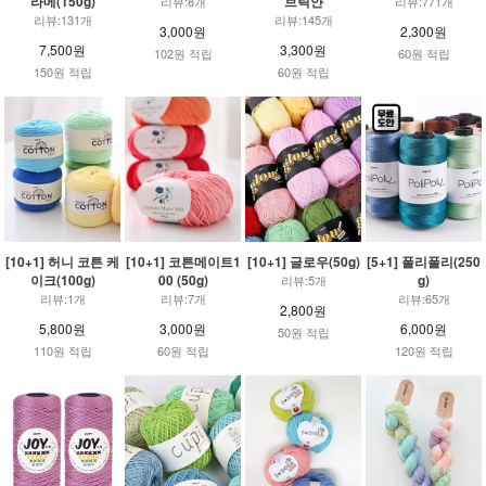
라메(150g)
브릭얀
리뷰:8개
리뷰:771개
리뷰:131개
리뷰:145개
3,000원
2,300원
7,500원
3,300원
102원 적립
60원 적립
150원 적립
60원 적립
[10+1] 허니 코튼 케
[10+1] 코튼메이트1
[10+1] 글로우(50g)
[5+1] 폴리폴리(250
이크(100g)
00 (50g)
g)
리뷰:5개
리뷰:1개
리뷰:7개
리뷰:65개
2,800원
5,800원
3,000원
6,000원
50원 적립
110원 적립
60원 적립
120원 적립