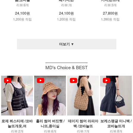
리뷰:6개
리뷰:개
리뷰:3개
24,100원
24,100원
27,800원
1,200원 적립
1,200원 적립
1,390원 적립
더보기 ▼
MD's Choice & BEST
로제 뷔스티에 /코바
홀리 썸머 버킷햇 /
데이지 썸머 라피아
보케스팽글 미니백 /
늘뜨개옷,여
니뜨,종이실
백 /코바늘뜨
코바늘뜨개
리뷰:2개
리뷰:6개
리뷰:1개
리뷰:8개