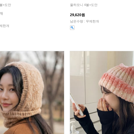
볼+도안
울하모니 4볼+도안
1개
29,620원
남은수량 : 무제한개
무제한개