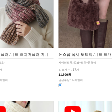
플러 /니뜨,쁘띠머플러,미니
논스탑 폭시 토트백 /니뜨,뜨개
 도안
자이언트폭시2볼+도안+동영상
5개
리뷰개수 : 17개
11,800원
무제한개
남은수량 : 무제한개