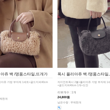
아쥬 백 /명품스타일,뜨개가
폭시 플리아쥬 백 /명품스타일
리아쥬 가방 부자재 1세트+골드지퍼40cm
자이언트폭시 2볼+플리아쥬 가방 부자재 1
+골드지퍼40cm 1개+도안
리뷰개수 : 1개
24,800원
무제한개
남은수량 : 무제한개