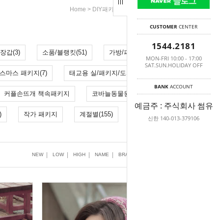
>
>
Home
DIY패키지(분류별)
대바늘 패키지
CUSTOMER
CENTER
1544.2181
장갑(3)
소품/블랭킷(51)
가방/파우치(99)
MON-FRI 10:00 - 17:00
SAT.SUN.HOLIDAY OFF
스마스 패키지(7)
태교용 실/패키지/도서(9)
BANK
ACCOUNT
커플손뜨개 책속패키지
코바늘동물원 책속패키지
예금주 : 주식회사 썸유
)
작가 패키지
계절별(155)
신한 140-013-379106
|
|
|
|
|
|
NEW
LOW
HIGH
NAME
BRAND
SELL
VIEW