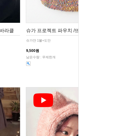
,바라클
슈가 프로젝트 파우치 /뜨개파우치,뜨
슈가얀 1볼+도안
9,500원
남은수량 : 무제한개