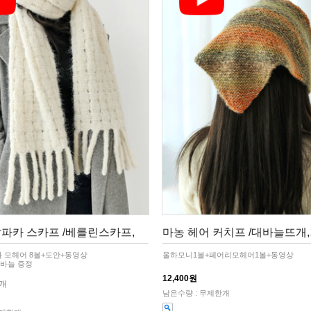
파카 스카프 /베를린스카프,
마농 헤어 커치프 /대바늘뜨개
 모헤어 8볼+도안+동영상
울하모니1볼+페어리모헤어1볼+동영상
줄바늘 증정
12,400원
1개
남은수량 : 무제한개