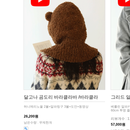
달고나 곰도리 바라클라바 /바라클라
그리드 알
허니메리노울 2볼+알파링구 3볼+도안+동영상
베를린 알파카
60cm 투명 
26,200원
리뷰개수 : 
남은수량 : 무제한개
57,000원