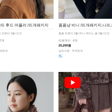
띠 후드 머플러 /뜨개패키지
폼폼냥 비니 /뜨개패키지,니뜨
 모헤어 2볼+도안
폼폼 모헤어 2볼+허니 메리노 울 2볼+도안
12개
리뷰개수 : 4개
20,200원
무제한개
남은수량 : 무제한개