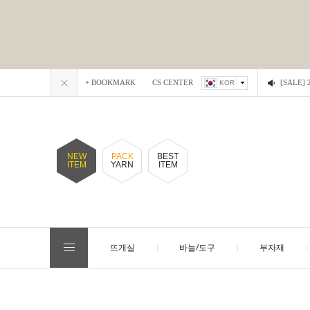
+ BOOKMARK
CS CENTER
[SALE
KOR
NEW
PACK
BEST
ITEM
YARN
ITEM
뜨개실
바늘/도구
부자재
EVENT