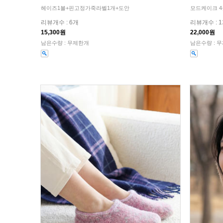
헤이즈1볼+핀고정가죽라벨1개+도안
모드케이크 4
리뷰개수 : 6개
리뷰개수 : 
15,300원
22,000원
남은수량 : 무제한개
남은수량 : 