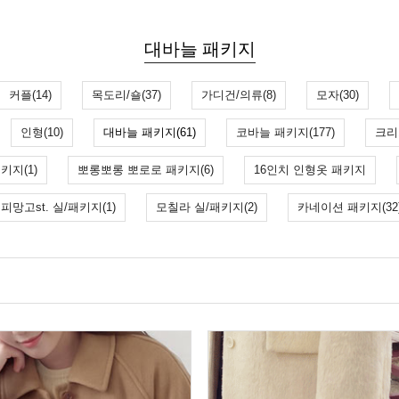
대바늘 패키지
커플(14)
목도리/숄(37)
가디건/의류(8)
모자(30)
인형(10)
대바늘 패키지(61)
코바늘 패키지(177)
크리
키지(1)
뽀롱뽀롱 뽀로로 패키지(6)
16인치 인형옷 패키지
피망고st. 실/패키지(1)
모칠라 실/패키지(2)
카네이션 패키지(32