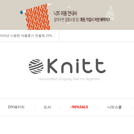
] 2026년 시원한 여름휴가 전품목 20%..
DIY패키지
도서
~90%SALE
니뜨스쿨