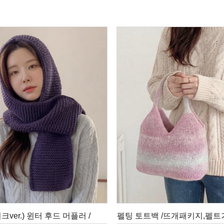
ver.) 윈터 후드 머플러 /
펠팅 토트백 /뜨개패키지,펠트