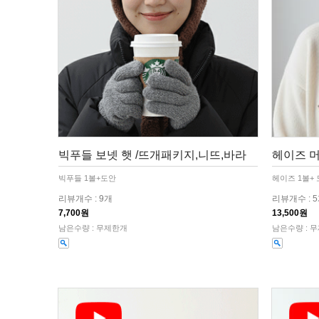
빅푸들 보넷 햇 /뜨개패키지,니뜨,바라
헤이즈 머
빅푸들 1볼+도안
헤이즈 1볼+
리뷰개수 : 9개
리뷰개수 : 
7,700원
13,500원
남은수량 : 무제한개
남은수량 : 