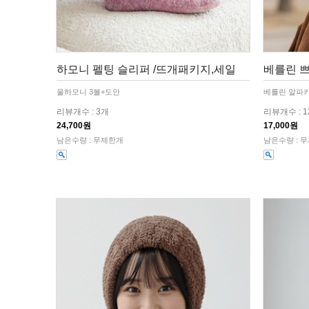
하모니 펠팅 슬리퍼 /뜨개패키지,세일
베를린 쁘
울하모니 3볼+도안
베를린 알파카
리뷰개수 : 3개
리뷰개수 : 
24,700원
17,000원
남은수량 : 무제한개
남은수량 : 