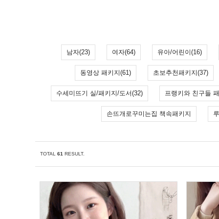
남자(23)
여자(64)
유아/어린이(16)
동영상 패키지(61)
초보추천패키지(37)
수세미뜨기 실/패키지/도서(32)
프랭키와 친구들 패
손뜨개로꾸미는집 책속패키지
루
TOTAL
61
RESULT.