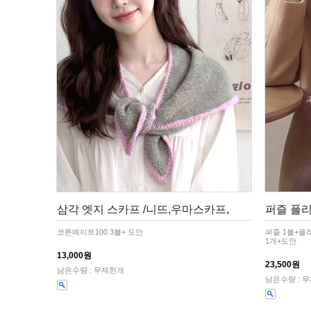
삼각 엣지 스카프 /니뜨,우마스카프,
퍼즐 플리
코튼메이트100 3볼+ 도안
퍼즐 1볼+플
1개+도안
13,000원
23,500원
남은수량 : 무제한개
남은수량 : 