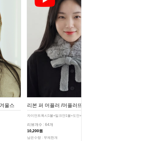
,겨울스
리본 퍼 머플러 /머플러뜨개,겨울털머
자이언트폭시1볼+밀크얀1볼+도안+동영상
리뷰개수 : 64개
10,200원
남은수량 : 무제한개