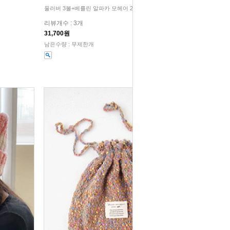
울러버 3볼+베를린 알파카 모헤어 2볼+도안
리뷰개수 : 3개
31,700원
남은수량 : 무제한개