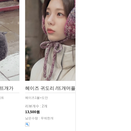
,뜨개가
헤이즈 귀도리 /뜨개머플러,뜨개이어머
세트
헤이즈1볼+도안
리뷰개수 : 2개
13,500원
남은수량 : 무제한개