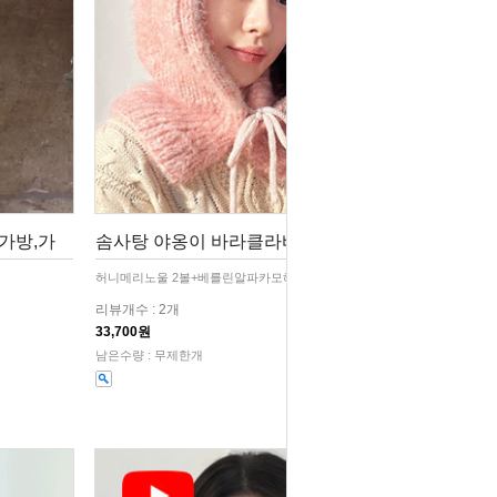
가방,가
솜사탕 야옹이 바라클라바 /바라클라
허니메리노울 2볼+베를린알파카모헤어 3볼+도안+동영상
리뷰개수 : 2개
33,700원
남은수량 : 무제한개