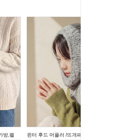
가방,펠
윈터 후드 머플러 /뜨개패키지,겨울모