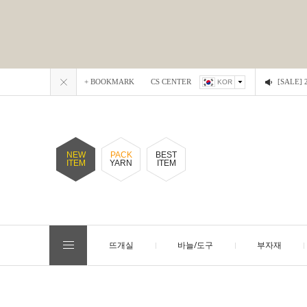
+ BOOKMARK
CS CENTER
[SALE
KOR
NEW
PACK
BEST
ITEM
YARN
ITEM
뜨개실
바늘/도구
부자재
EVENT