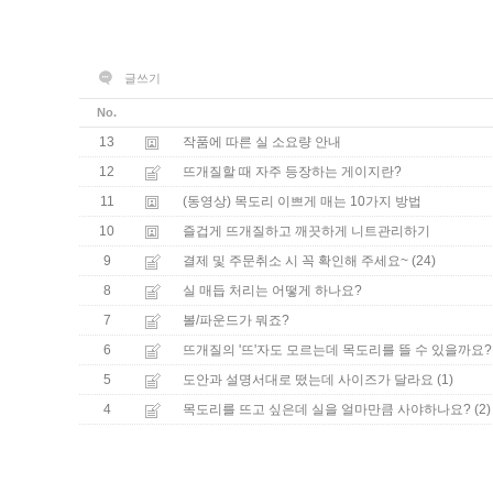
글쓰기
No.
13
작품에 따른 실 소요량 안내
12
뜨개질할 때 자주 등장하는 게이지란?
11
(동영상) 목도리 이쁘게 매는 10가지 방법
10
즐겁게 뜨개질하고 깨끗하게 니트관리하기
9
(24)
결제 및 주문취소 시 꼭 확인해 주세요~
8
실 매듭 처리는 어떻게 하나요?
7
볼/파운드가 뭐죠?
6
뜨개질의 '뜨'자도 모르는데 목도리를 뜰 수 있을까요?
5
(1)
도안과 설명서대로 떴는데 사이즈가 달라요
4
(2)
목도리를 뜨고 싶은데 실을 얼마만큼 사야하나요?