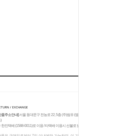
HOME
TOP
ETURN / EXCHANGE
반품주소안내]
서울 동대문구 전농로 22, 5층 (주)썸유 (엠제이빌딩,답십리
)
 한진택배 (1588-0011)로 이용 / 타택배 이용시 선불로 발송
반품은 구매일로부터 7일 이내에만 가능하며. 이 기간이 지난 상품