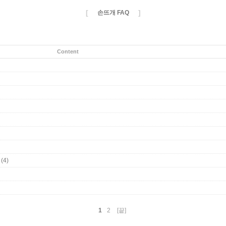
[
]
손뜨개 FAQ
Content
(4)
1
2
[끝]