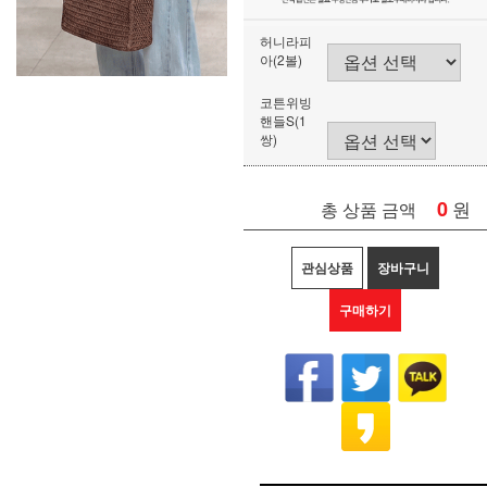
허니라피
아(2볼)
코튼위빙
핸들S(1
쌍)
0
원
총 상품 금액
관심상품
장바구니
구매하기