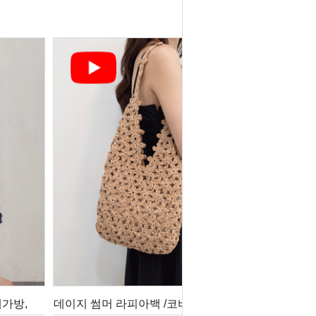
가방,
데이지 썸머 라피아백 /코바늘뜨개가방