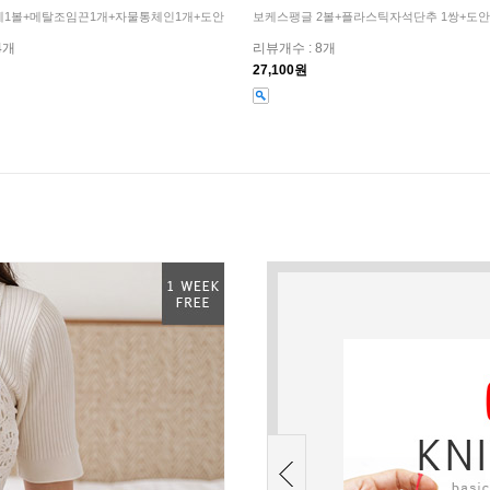
1볼+메탈조임끈1개+자물통체인1개+도안
보케스팽글 2볼+플라스틱자석단추 1쌍+도
4개
리뷰개수 : 8개
27,100원