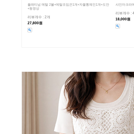
플래티넘 메탈 2볼+메탈조임끈1개+자물통체인1개+도안
샤인마크라메
+동영상
리뷰개수 : 
리뷰개수 : 2개
18,000원
27,800원