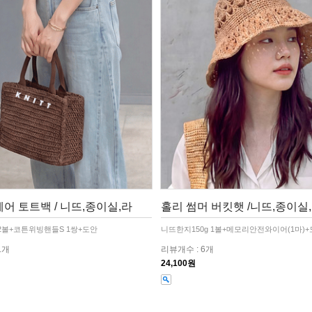
어 토트백 / 니뜨,종이실,라
홀리 썸머 버킷햇 /니뜨,종이실
2볼+코튼위빙핸들S 1쌍+도안
니뜨한지150g 1볼+메모리안전와이어(1마)
1개
리뷰개수 : 6개
24,100원