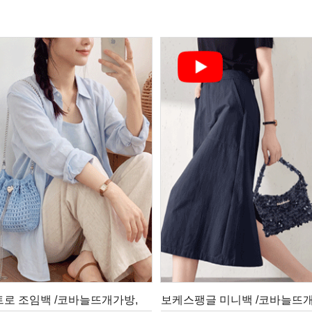
트로 조임백 /코바늘뜨개가방,
보케스팽글 미니백 /코바늘뜨개