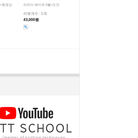
안+동영상
라피아 페이퍼 6볼+도안
리뷰개수 : 1개
43,000원