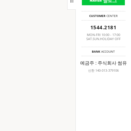
CUSTOMER
CENTER
1544.2181
MON-FRI 10:00 - 17:00
SAT.SUN.HOLIDAY OFF
BANK
ACCOUNT
예금주 : 주식회사 썸유
신한 140-013-379106