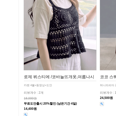
로제 뷔스티에 /코바늘뜨개옷,여름나시
코코 스퀘
카렌 4볼+동영상+도안
허니라피아 
리뷰개수 : 2개
리뷰개수 : 
24,500원
18,000원
무료도안출시 20%할인 (남은기간 4일)
14,400원