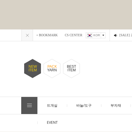
+ BOOKMARK
CS CENTER
[SALE
KOR
NEW
PACK
BEST
ITEM
YARN
ITEM
뜨개실
바늘/도구
부자재
EVENT