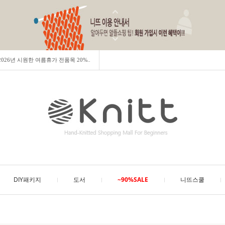
] 2026년 시원한 여름휴가 전품목 20%..
DIY패키지
도서
~90%SALE
니뜨스쿨