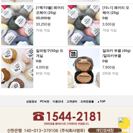
[1팩/10볼] 페어리
[10+1] 페어리 모
모헤어 (25g)
헤어 (25g)
35,000원
0원
33,250원
3,500원
70원 적립
70원 적립
알파링구(50g) 뜨
알파카 부클 (40g)
개실
/알파카부클
0원
0원
4,000원
7,900원
80원 적립
230원 적립
상점정보
PC버전
이용안내
고객센터
도매전용몰
▲TOP