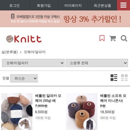
로그인
회원가입
마이페이지
최근본상품
실(분류별)
모헤어/알파카
정렬
베를린 알파카 모
베를린 소프트 모
헤어 (50g) 베
헤어 미니콘사(
7,900원
0원
6,500원
16,500원
130원 적립
350원 적립