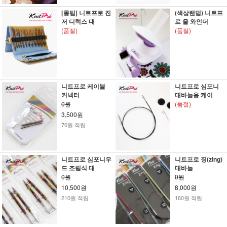
[롱팁] 니트프로 진
(색상랜덤) 니트프
저 디럭스 대
로 울 와인더
(품절)
(품절)
니트프로 케이블
니트프로 심포니
커넥터
대바늘용 케이
0원
(품절)
3,500원
70원 적립
니트프로 심포니우
니트프로 징(zing)
드 조립식 대
대바늘
0원
0원
10,500원
8,000원
210원 적립
160원 적립