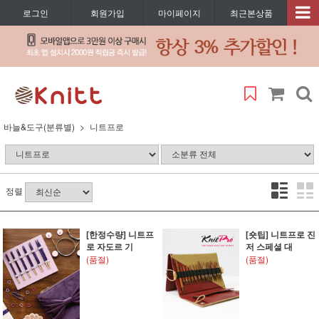
로그인
회원가입
마이페이지
최근본상품
바늘&도구(분류별)
니트프로
정렬
[한정수량] 니트프
[숏팁] 니트프로 진
로 자도르 기
저 스페셜 대
(품절)
(품절)