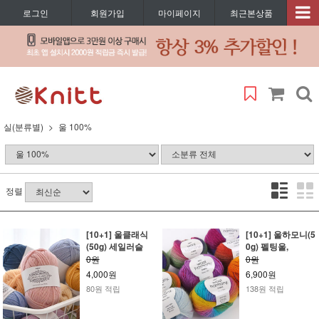
로그인
회원가입
마이페이지
최근본상품
실(분류별)
울 100%
정렬
[10+1] 울클래식
[10+1] 울하모니(5
(50g) 세일러슬
0g) 펠팅울,
0원
0원
4,000원
6,900원
80원 적립
138원 적립