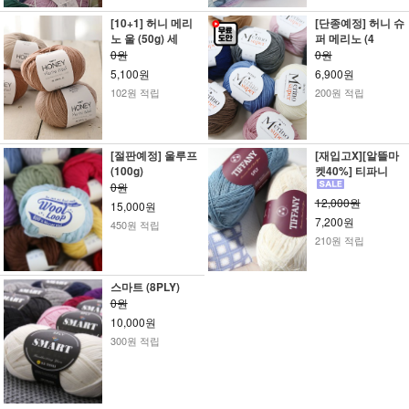
[10+1] 허니 메리
[단종예정] 허니 슈
노 울 (50g) 세
퍼 메리노 (4
0원
0원
5,100원
6,900원
102원 적립
200원 적립
[절판예정] 울루프
[재입고X][알뜰마
(100g)
켓40%] 티파니
0원
12,000원
15,000원
7,200원
450원 적립
210원 적립
스마트 (8PLY)
0원
10,000원
300원 적립