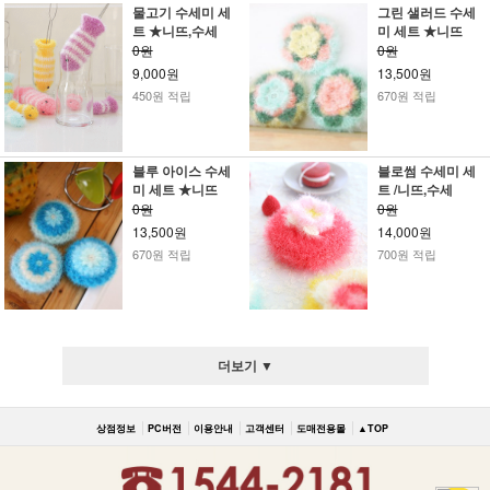
물고기 수세미 세
그린 샐러드 수세
트 ★니뜨,수세
미 세트 ★니뜨
0원
0원
9,000원
13,500원
450원 적립
670원 적립
블루 아이스 수세
블로썸 수세미 세
미 세트 ★니뜨
트 /니뜨,수세
0원
0원
13,500원
14,000원
670원 적립
700원 적립
더보기 ▼
상점정보
PC버전
이용안내
고객센터
도매전용몰
▲TOP