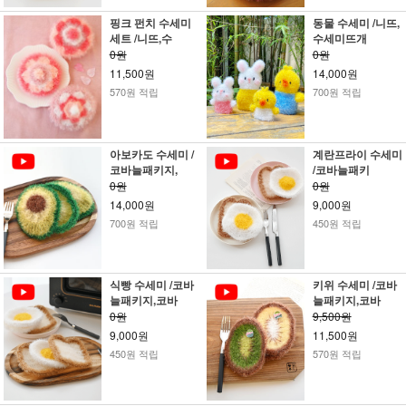
핑크 펀치 수세미
동물 수세미 /니뜨,
세트 /니뜨,수
수세미뜨개
0원
0원
11,500원
14,000원
570원 적립
700원 적립
아보카도 수세미 /
계란프라이 수세미
코바늘패키지,
/코바늘패키
0원
0원
14,000원
9,000원
700원 적립
450원 적립
식빵 수세미 /코바
키위 수세미 /코바
늘패키지,코바
늘패키지,코바
0원
9,500원
9,000원
11,500원
450원 적립
570원 적립