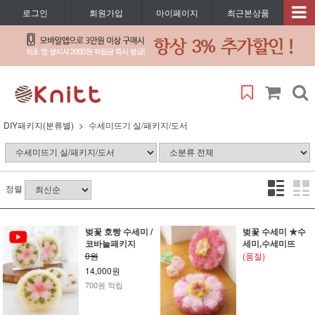
로그인
회원가입
마이페이지
최근본상품
DIY패키지(분류별)
수세미뜨기 실/패키지/도서
정렬
벚꽃 호빵 수세미 /
벚꽃 수세미 ★수
코바늘패키지
세미,수세미뜨
0원
(품절)
14,000원
700원 적립