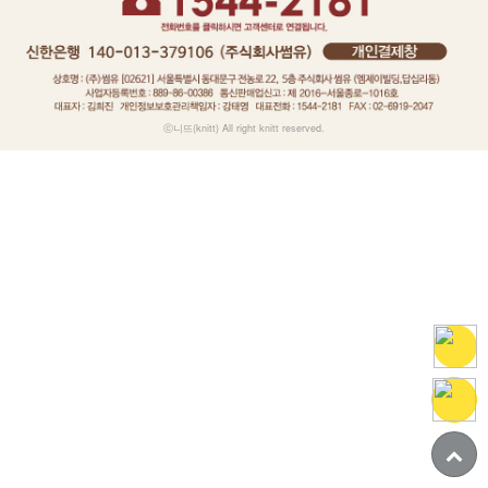
ⓒ니뜨(knitt) All right knitt reserved.