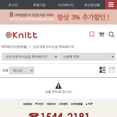
로그인
회원가입
마이페이지
최근본상품
DIY패키지(분류별)
손뜨개로꾸미는집 책속패키지
정렬
상품 준비중 입니다.
상점정보
PC버전
이용안내
고객센터
도매전용몰
▲TOP