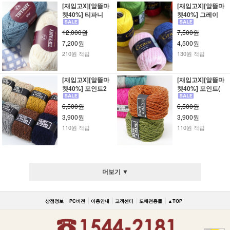
[재입고X][알뜰마
[재입고X][알뜰마
켓40%] 티파니
켓40%] 그레이
12,000원
7,500원
7,200원
4,500원
210원 적립
130원 적립
[재입고X][알뜰마
[재입고X][알뜰마
켓40%] 포인트2
켓40%] 포인트(
6,500원
6,500원
3,900원
3,900원
110원 적립
110원 적립
더보기 ▼
상점정보
PC버전
이용안내
고객센터
도매전용몰
▲TOP