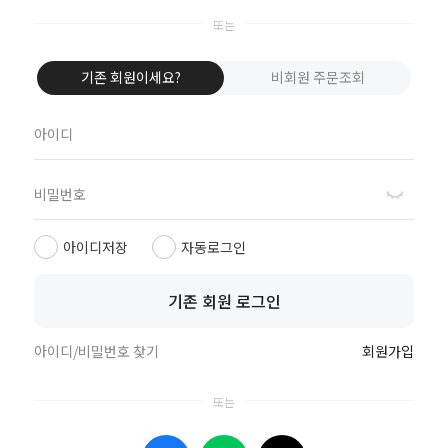
네이버로 로그인
카카오톡으로 로그인
기존 회원이세요?
비회원 주문조회
애플로 로그인
비회원이신가요?
회원이 되시면 빠른 신상품 정보와 다양한 할인 혜택을 받으실 수 있습니다.
회원가입
아이디저장
자동로그인
기존 회원 로그인
상점정보
PC버전
이용안내
고객센터
도매전용몰
▲TOP
아이디/비밀번호 찾기
회원가입