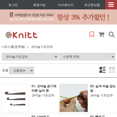
로그인
회원가입
마이페이지
최근본상품
니트스쿨(분류별)
코바늘기초강좌
정렬
01. 코바늘 굵기에
02. 실과 바늘 잡는
따른 실의 종
법
코바늘 기초강좌
코바늘 기초강좌
03. 사슬뜨기
04. 빼뜨기