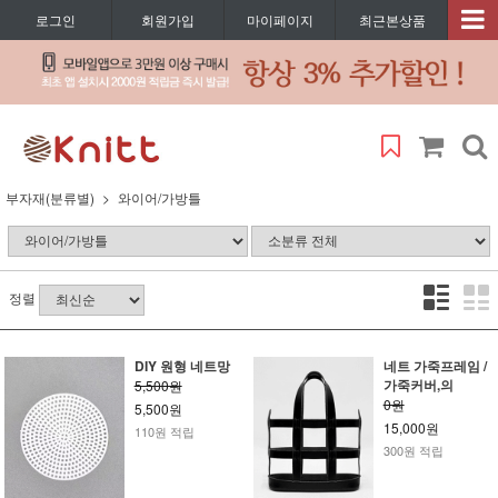
로그인
회원가입
마이페이지
최근본상품
부자재(분류별)
와이어/가방틀
정렬
DIY 원형 네트망
네트 가죽프레임 /
가죽커버,의
5,500원
0원
5,500원
15,000원
110원 적립
300원 적립