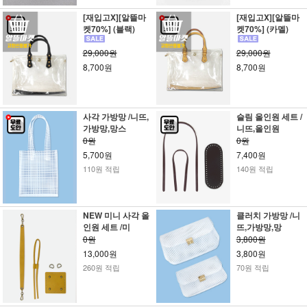
[재입고X][알뜰마
[재입고X][알뜰마
켓70%] (블랙)
켓70%] (카멜)
29,000원
29,000원
8,700원
8,700원
사각 가방망 /니뜨,
슬림 올인원 세트 /
가방망,망스
니뜨,올인원
0원
0원
5,700원
7,400원
110원 적립
140원 적립
NEW 미니 사각 올
클러치 가방망 /니
인원 세트 /미
뜨,가방망,망
0원
3,800원
13,000원
3,800원
260원 적립
70원 적립