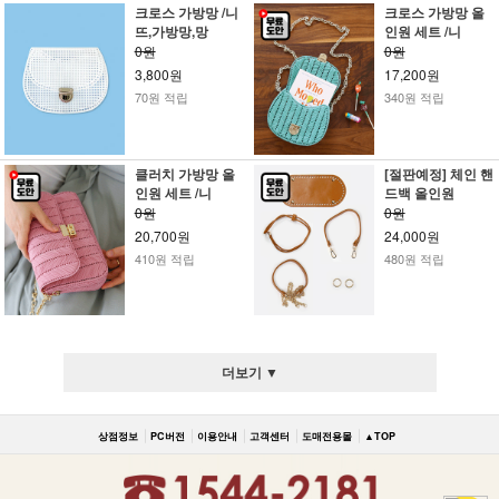
크로스 가방망 /니
크로스 가방망 올
뜨,가방망,망
인원 세트 /니
0원
0원
3,800원
17,200원
70원 적립
340원 적립
클러치 가방망 올
[절판예정] 체인 핸
인원 세트 /니
드백 올인원
0원
0원
20,700원
24,000원
410원 적립
480원 적립
더보기 ▼
상점정보
PC버전
이용안내
고객센터
도매전용몰
▲TOP