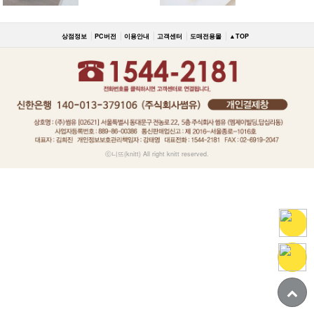
상점정보
PC버전
이용안내
고객센터
도매전용몰
▲TOP
ⓒ니뜨(knitt) All right knitt reserved.