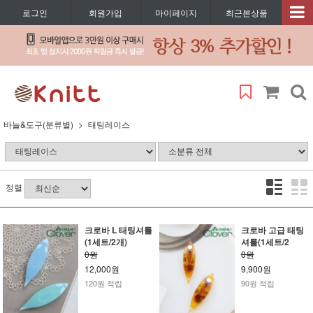
로그인
회원가입
마이페이지
최근본상품
바늘&도구(분류별)
태팅레이스
정렬
크로바 L 태팅셔틀
크로바 고급 태팅
(1세트/2개)
셔틀(1세트/2
0원
0원
12,000원
9,900원
120원 적립
90원 적립