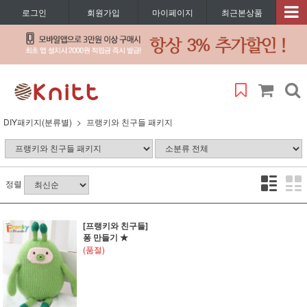
로그인
회원가입
마이페이지
최근본상품
DIY패키지(분류별)
프랭키와 친구들 패키지
정렬
[프랭키와 친구들]
퐁 만들기 ★
(품절)