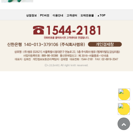
상점정보
PC버전
이용안내
고객센터
도매전용몰
▲TOP
ⓒ니뜨(knitt) All right knitt reserved.