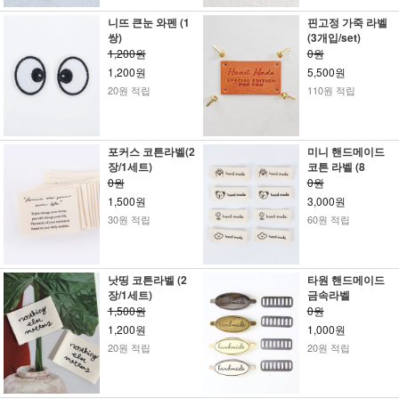
니뜨 큰눈 와펜 (1
핀고정 가죽 라벨
쌍)
(3개입/set)
1,200원
0원
1,200원
5,500원
20원 적립
110원 적립
포커스 코튼라벨(2
미니 핸드메이드
장/1세트)
코튼 라벨 (8
0원
0원
1,500원
3,000원
30원 적립
60원 적립
낫띵 코튼라벨 (2
타원 핸드메이드
장/1세트)
금속라벨
1,500원
0원
1,200원
1,000원
20원 적립
20원 적립