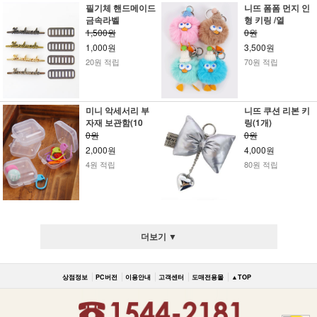
필기체 핸드메이드
니뜨 폼폼 먼지 인
금속라벨
형 키링 /열
1,500원
0원
1,000원
3,500원
20원 적립
70원 적립
미니 악세서리 부
니뜨 쿠션 리본 키
자재 보관함(10
링(1개)
0원
0원
2,000원
4,000원
4원 적립
80원 적립
더보기 ▼
상점정보
PC버전
이용안내
고객센터
도매전용몰
▲TOP