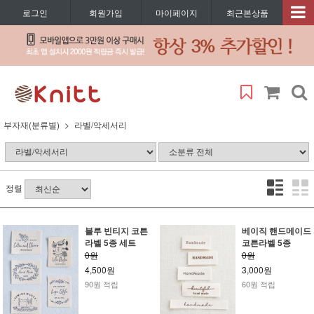
로그인
회원가입
마이페이지
최근본상품
부자재(분류별)
라벨/악세서리
정렬
블루 빈티지 코튼
베이직 핸드메이드
라벨 5종 세트
코튼라벨 5종
0원
0원
4,500원
3,000원
90원 적립
60원 적립