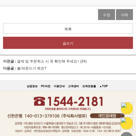
수정
삭제
목록
글쓰기
이전글 :
결제 및 주문취소 시 꼭 확인해 주세요~ (24)
다음글 :
볼/파운드가 뭐죠?
상점정보
PC버전
이용안내
고객센터
도매전용몰
▲TOP