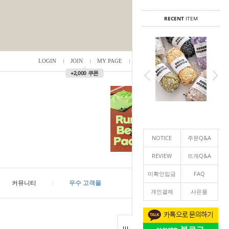
RECENT
ITEM
LOGIN
JOIN
MY PAGE
ORDER
/
0
▲
+2,000 쿠폰
NOTICE
주문Q&A
REVIEW
뜨개Q&A
미확인입금
FAQ
커뮤니티
우수 고객몰
개인결제
사은품