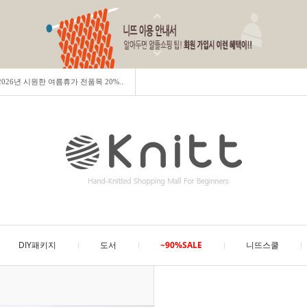
] 2026년 시원한 여름휴가 전품목 20%..
DIY패키지
도서
~90%SALE
니뜨스쿨