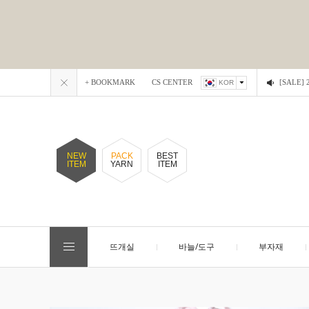
+ BOOKMARK
CS CENTER
[SALE
KOR
NEW
PACK
BEST
ITEM
YARN
ITEM
뜨개실
바늘/도구
부자재
EVENT