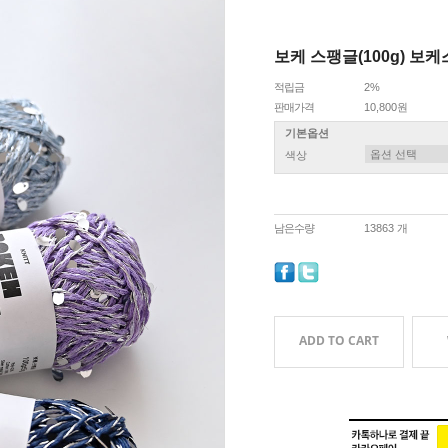
보케 스팽글(100g) 보
적립금
2%
판매가격
10,800원
기본옵션
색상
남은수량
13863 개
ADD TO CART