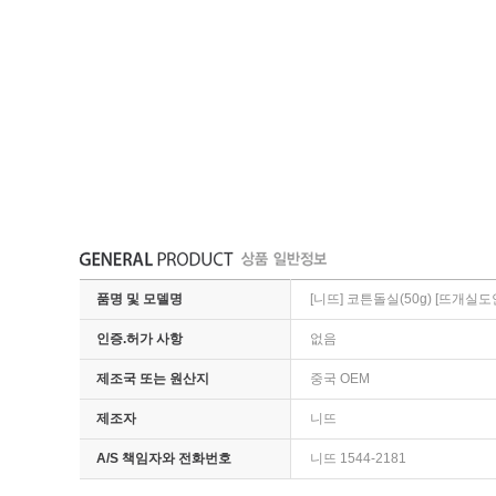
품명 및 모델명
[니뜨] 코튼돌실(50g) [뜨개실
인증.허가 사항
없음
제조국 또는 원산지
중국 OEM
제조자
니뜨
A/S 책임자와 전화번호
니뜨 1544-2181