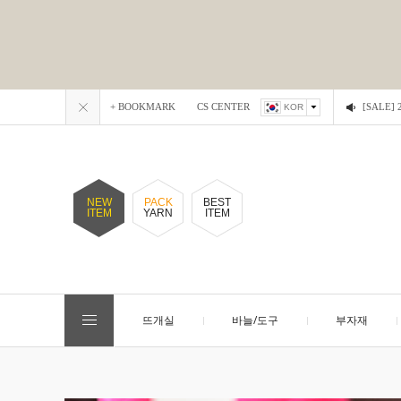
+ BOOKMARK
CS CENTER
[SALE
KOR
NEW
PACK
BEST
ITEM
YARN
ITEM
뜨개실
바늘/도구
부자재
EVENT