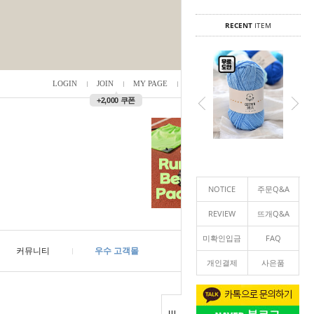
RECENT
ITEM
LOGIN
JOIN
MY PAGE
ORDER
/
0
▲
+2,000 쿠폰
NOTICE
주문Q&A
REVIEW
뜨개Q&A
미확인입금
FAQ
커뮤니티
우수 고객몰
개인결제
사은품