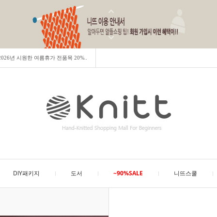
] 2026년 시원한 여름휴가 전품목 20%..
DIY패키지
도서
~90%SALE
니뜨스쿨