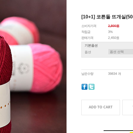
[10+1] 코튼돌 뜨개실(
소비자가격
2,800원
적립금
3%
판매가격
2,450원
기본옵션
옵션
남은수량
39834 개
ADD TO CART