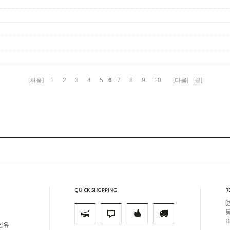
6
[처음]
1
2
3
4
5
7
8
9
10
[다음]
[끝]
QUICK SHOPPING
R
[
동
※
썸유