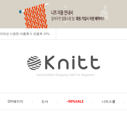
] 2026년 시원한 여름휴가 전품목 20%..
DIY패키지
도서
~90%SALE
니뜨스쿨