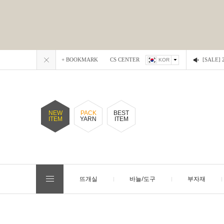
+ BOOKMARK
CS CENTER
[SALE
KOR
NEW
PACK
BEST
ITEM
YARN
ITEM
뜨개실
바늘/도구
부자재
EVENT