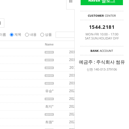
CUSTOMER
CENTER
의
1544.2181
MON-FRI 10:00 - 17:00
이름
제목
내용
상품
SAT.SUN.HOLIDAY OFF
Name
Date
Hits
BANK
ACCOUNT
2019/05/31
40802
2017/07/12
40865
예금주 : 주식회사 썸유
2014/08/11
65736
신한 140-013-379106
2014/04/25
53095
2012/06/12
60634
유승*
2026/04/13
1
2026/04/13
1
최지*
2026/04/10
10
2026/04/13
1
최원*
2026/04/07
1