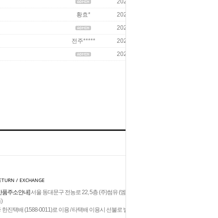
2026/04/08
1
황효*
2026/03/28
4
2026/03/30
5
전주*****
2026/03/26
5
2026/03/26
3
글쓰기
HOME
TOP
ETURN / EXCHANGE
반품주소안내]
서울 동대문구 전농로 22, 5층 (주)썸유 (엠제이빌딩,답십리
)
 한진택배 (1588-0011)로 이용 / 타택배 이용시 선불로 발송