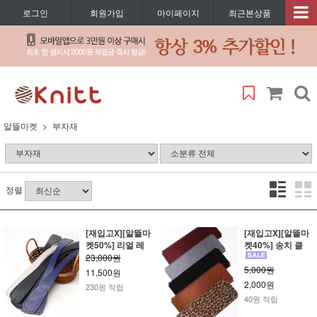
로그인
회원가입
마이페이지
최근본상품
알뜰마켓
부자재
정렬
[재입고X][알뜰마
[재입고X][알뜰마
켓50%] 리얼 레
켓40%] 송치 클
23,000원
5,000원
11,500원
2,000원
230원 적립
40원 적립