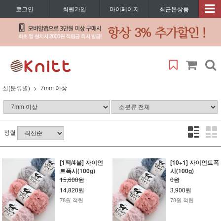
로그인
회원가입
마이페이지
최근본상품
실(분류별)
7mm 이상
정렬
[1팩/4볼] 자이언
[10+1] 자이언트폭
트폭시(100g)
시(100g)
15,600원
0원
14,820원
3,900원
78원 적립
78원 적립