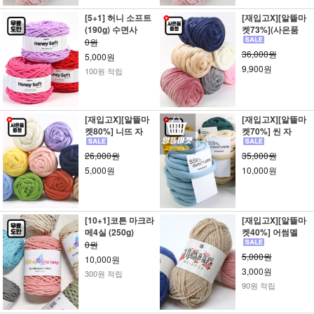
[5+1] 허니 소프트
[재입고X][알뜰마
(190g) 수면사
켓73%](사은품
0원
36,000원
5,000원
9,900원
100원 적립
[재입고X][알뜰마
[재입고X][알뜰마
켓80%] 니뜨 자
켓70%] 씬 자
26,000원
35,000원
5,000원
10,000원
[10+1]코튼 마크라
[재입고X][알뜰마
메4실 (250g)
켓40%] 어썸멜
0원
5,000원
10,000원
3,000원
300원 적립
90원 적립