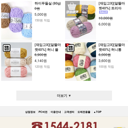
하이푸들실 (80g)
[재입고X][알뜰마
켓40%] 트리아
0원
5,000원
10,000원
150원 적립
6,000원
[재입고X][알뜰마
[재입고X][알뜰마
켓40%] 허니 플
켓40%] 허니통
6,900원
6,000원
4,140원
3,600원
120원 적립
100원 적립
더보기 ▼
상점정보
PC버전
이용안내
고객센터
도매전용몰
▲TOP