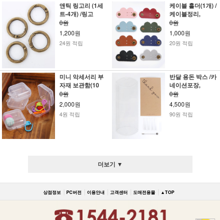
앤틱 링고리 (1세
케이블 홀더(1개) /
트-4개) /링고
케이블정리,
0원
0원
1,200원
1,000원
24원 적립
20원 적립
미니 악세서리 부
반달 용돈 박스 /카
자재 보관함(10
네이션포장,
0원
0원
2,000원
4,500원
4원 적립
90원 적립
더보기 ▼
상점정보
PC버전
이용안내
고객센터
도매전용몰
▲TOP