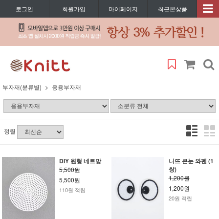
로그인
회원가입
마이페이지
최근본상품
부자재(분류별)
응용부자재
정렬
DIY 원형 네트망
니뜨 큰눈 와펜 (1
쌍)
5,500원
1,200원
5,500원
1,200원
110원 적립
20원 적립