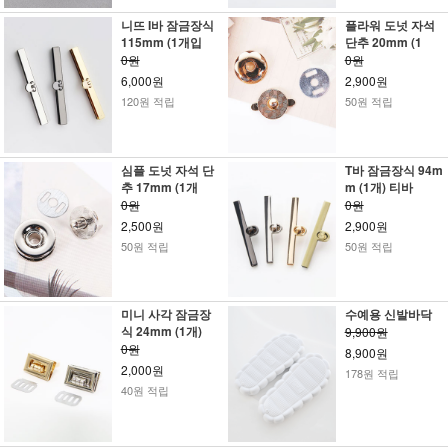
니뜨 I바 잠금장식
플라워 도넛 자석
115mm (1개입
단추 20mm (1
0원
0원
6,000원
2,900원
120원 적립
50원 적립
심플 도넛 자석 단
T바 잠금장식 94m
추 17mm (1개
m (1개) 티바
0원
0원
2,500원
2,900원
50원 적립
50원 적립
미니 사각 잠금장
수예용 신발바닥
식 24mm (1개)
9,900원
0원
8,900원
2,000원
178원 적립
40원 적립