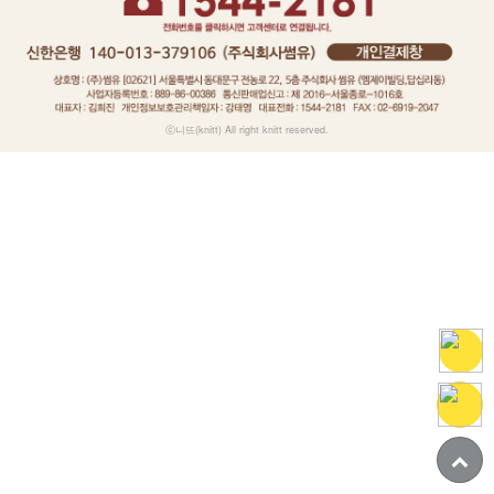
ⓒ니뜨(knitt) All right knitt reserved.