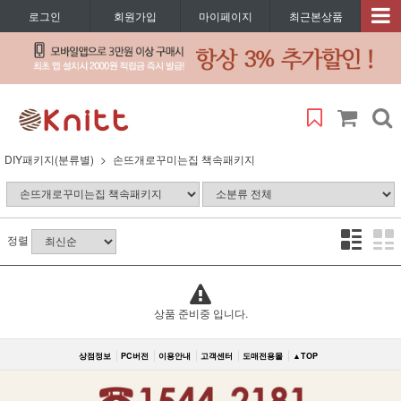
로그인
회원가입
마이페이지
최근본상품
DIY패키지(분류별)
손뜨개로꾸미는집 책속패키지
정렬
상품 준비중 입니다.
상점정보
PC버전
이용안내
고객센터
도매전용몰
▲TOP