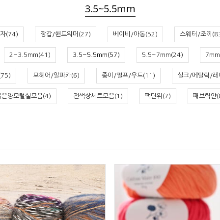
3.5~5.5mm
자(74)
장갑/핸드워머(27)
베이비/아동(52)
스웨터/조끼(83
2~3.5mm(41)
3.5~5.5mm(57)
5.5~7mm(24)
7mm
75)
모헤어/알파카(6)
종이/펄프/우드(11)
실크/메탈릭/레이
굵은양모털실모음(4)
전색상세트모음(1)
팩단위(7)
패브릭얀(