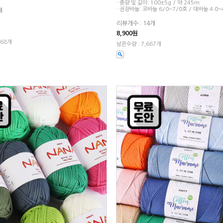
· 중량 및 길이: 100±5g / 약 245m
· 권장바늘: 코바늘 6/0~7/0호 / 대바늘 4.0
개
리뷰개수 : 14개
8,900원
968개
남은수량 : 7,667개