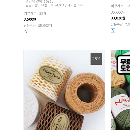
· 중량 및 길이: 50±5g
· 권장바늘: 코바늘 3/0~4/0호/ 대바늘 3~5mm
리뷰개수 : 2
35,600원
리뷰개수 : 38개
33,820원
3,500원
남은수량 : 7,
남은수량 : 25,903개
25%