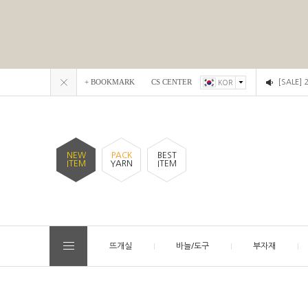
+ BOOKMARK
CS CENTER
[SALE]
KOR
NEW
PACK
BEST
ITEM
YARN
ITEM
뜨개실
바늘/도구
부자재