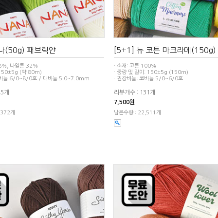
나나(50g) 패브릭얀
[5+1] 뉴 코튼 마크라메(150g)
68%, 나일론 32%
· 소재: 코튼 100%
 50±5g (약 80m)
· 중량 및 길이: 150±5g (150m)
바늘 6/0~8/0호 / 대바늘 5.0~7.0mm
· 권장바늘: 코바늘 5/0~6/0호
45개
리뷰개수 : 131개
7,500원
,372개
남은수량 : 22,511개