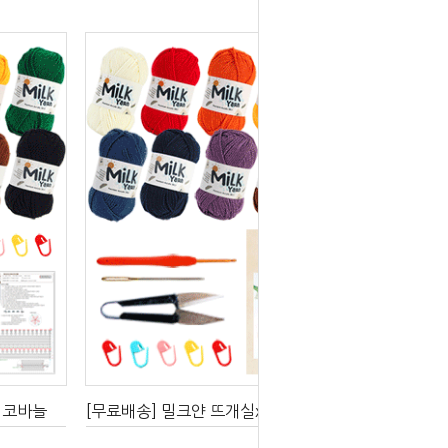
 코바늘
[무료배송] 밀크얀 뜨개실x10볼 코바늘