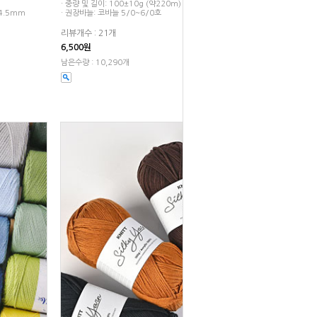
· 중량 및 길이: 100±10g (약220m)
~4.5mm
· 권장바늘: 코바늘 5/0~6/0호
리뷰개수 : 21개
6,500원
남은수량 : 10,290개
5%