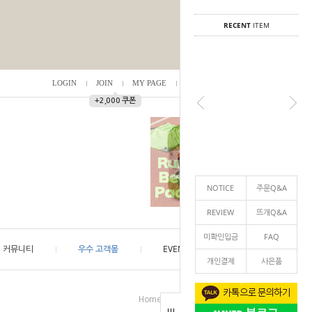
RECENT
ITEM
LOGIN
JOIN
MY PAGE
ORDER
/
0
▲
+2,000 쿠폰
NOTICE
주문Q&A
REVIEW
뜨개Q&A
미확인입금
FAQ
커뮤니티
우수 고객몰
EVENT
개인결제
사은품
>
>
Home
실(분류별)
3.5~5.5mm