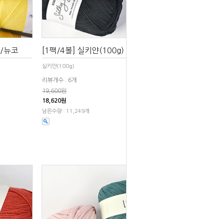
 /뉴코
[1팩/4볼] 실키얀(100g)
실키얀(100g)
리뷰개수 : 6개
19,600원
18,620원
남은수량 : 11,249개