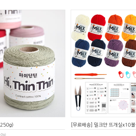
250g)
[무료배송] 밀크얀 뜨개실x10볼
0g)