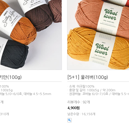
실키얀(100g)
[5+1] 울러버(100g)
 100%
· 소재: 아크릴100%
 100±5g
· 중량 및 길이: 100±5g / 약 200m
바늘 5/0~6/0호, 대바늘 4.5~5.5mm
· 권장바늘: 코바늘 6/0~7/0호 / 대바늘 5.5
5개
리뷰개수 : 92개
4,900원
,310개
남은수량 : 16,158개