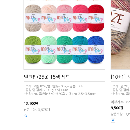
밀크팝(25g) 15색 세트
[10+1]
· 소재: 코튼30%,밀크섬유20%,나일론50%
· 소재: 울7%
· 중량 및 길이: 25±3g / 약 60m
· 중량 및 길이:
· 권장바늘: 코바늘 3/0~5/0호 / 대바늘 2.5~3.5mm
· 권장바늘: 코
리뷰개수 : 6
13,100원
9,500원
남은수량 : 3,975개
남은수량 : 3,