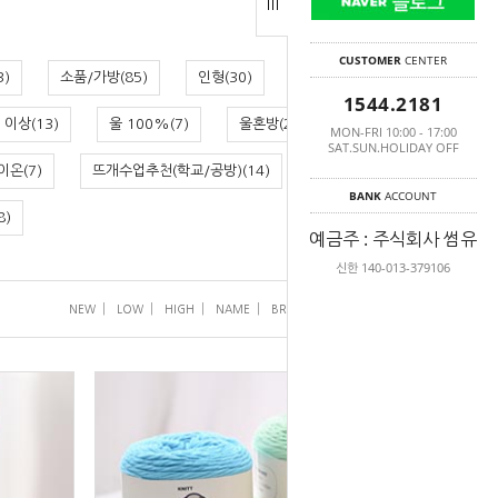
CUSTOMER
CENTER
)
소품/가방(85)
인형(30)
블랭킷(52)
1544.2181
 이상(13)
울 100%(7)
울혼방(29)
MON-FRI 10:00 - 17:00
SAT.SUN.HOLIDAY OFF
온(7)
뜨개수업추천(학교/공방)(14)
앵콜세일(3)
BANK
ACCOUNT
8)
예금주 : 주식회사 썸유
신한 140-013-379106
|
|
|
|
|
|
NEW
LOW
HIGH
NAME
BRAND
SELL
VIEW