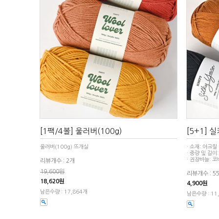
[1팩/4볼] 울러버(100g)
[5+1] 
울러버(100g) 뜨개실
· 소재: 아크릴
· 중량 및 길이:
· 권장바늘: 코
리뷰개수 : 2개
19,600원
리뷰개수 : 5
18,620원
4,900원
남은수량 : 17,864개
남은수량 : 11