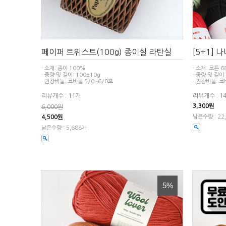
페이퍼 트위스트(100g) 종이실 라탄실
[5+1] 
· 소재: 종이 100%
· 소재: 코튼 
· 중량 및 길이: 100±10g
· 중량 및 길이:
· 권장바늘: 코바늘 5/0~6/0호
· 권장바늘: 코
리뷰개수 : 11개
리뷰개수 : 1
3,300원
6,000원
4,500원
남은수량 : 22
남은수량 : 5,688개
5%