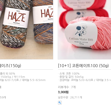
 헤이즈(150g)
[10+1] 코튼메이트100 (50g)
, 폴리 외 93%
· 소재: 코튼 100%
 150±5g / 약 115m
· 중량 및 길이: 50±5g
바늘 6/0~7/0호 / 대바늘 5.5~6.5mm
· 권장바늘: 코바늘 5/0~6/0호 / 대바늘 3.5
개
리뷰개수 : 7개
3,000원
859개
남은수량 : 26,711개