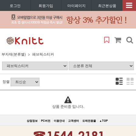
로그인
회원가입
마이페이지
최근본상품
부자재(분류별)
패브릭스티커
정렬
상품 준비중 입니다.
상점정보
PC버전
이용안내
고객센터
도매전용몰
▲TOP