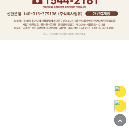
ⓒ니뜨(knitt) All right knitt reserved.