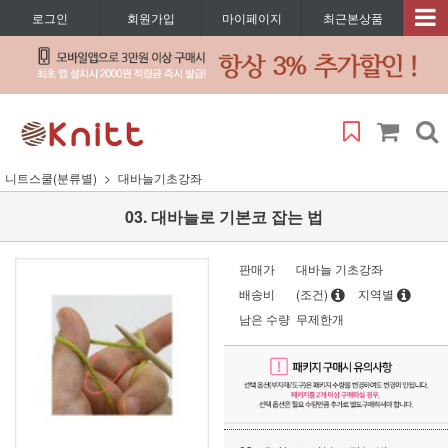
로그인
회원가입
마이페이지
최근본상품
니트스쿨(분류별)
대바늘기초강좌
03. 대바늘로 기본코 잡는 법
판매가
대바늘 기초강좌
배송비
(조건)
지역별
남은 수량
무제한개