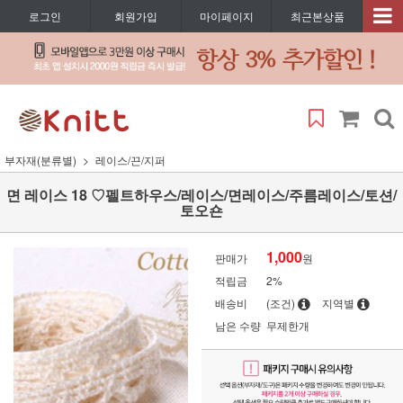
로그인
회원가입
마이페이지
최근본상품
부자재(분류별)
레이스/끈/지퍼
면 레이스 18 ♡펠트하우스/레이스/면레이스/주름레이스/토션/
토오숀
1,000
판매가
원
적립금
2%
배송비
(조건)
지역별
남은 수량
무제한개