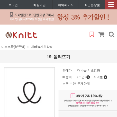
로그인
회원가입
마이페이지
최근본상품
니트스쿨(분류별)
대바늘기초강좌
19. 돌려뜨기
판매가
대바늘 기초강좌
배송비
(조건)
지역별
남은 수량
무제한개