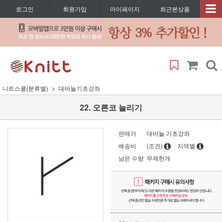
로그인
회원가입
마이페이지
최근본상품
니트스쿨(분류별)
대바늘기초강좌
22. 오른코 늘리기
판매가
대바늘 기초강좌
배송비
(조건)
지역별
남은 수량
무제한개