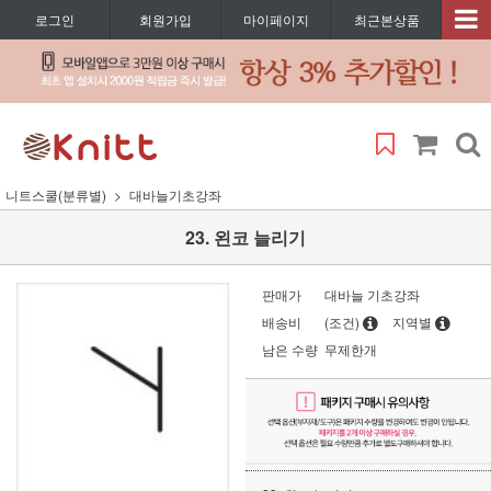
로그인
회원가입
마이페이지
최근본상품
니트스쿨(분류별)
대바늘기초강좌
23. 왼코 늘리기
판매가
대바늘 기초강좌
배송비
(조건)
지역별
남은 수량
무제한개