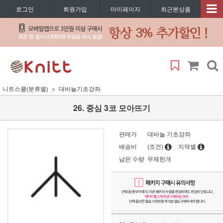
로그인
회원가입
마이페이지
최근본상품
니트스쿨(분류별)
대바늘기초강좌
26. 중심 3코 모아뜨기
판매가
대바늘 기초강좌
배송비
(조건)
지역별
남은 수량
무제한개