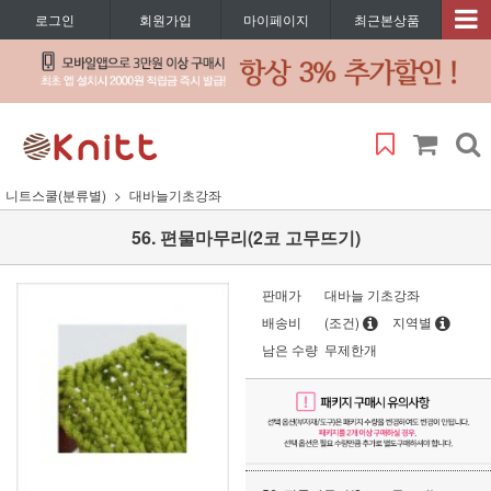
로그인
회원가입
마이페이지
최근본상품
니트스쿨(분류별)
대바늘기초강좌
56. 편물마무리(2코 고무뜨기)
판매가
대바늘 기초강좌
배송비
(조건)
지역별
남은 수량
무제한개