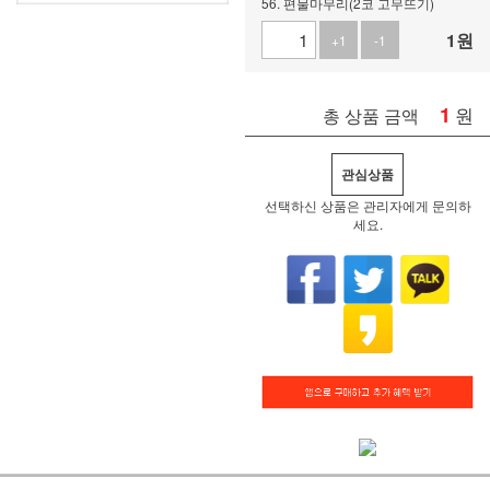
56. 편물마무리(2코 고무뜨기)
1
원
+1
-1
1
원
총 상품 금액
관심상품
선택하신 상품은 관리자에게 문의하
세요.