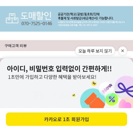
구매고객 리뷰
오늘 하루 보지 않기
상품 고시 정보
상점정보
PC버전
이용안내
고객센터
도매전용몰
▲TOP
카카오로
1초 회원가입
ⓒ니뜨(knitt) All right knitt reserved.