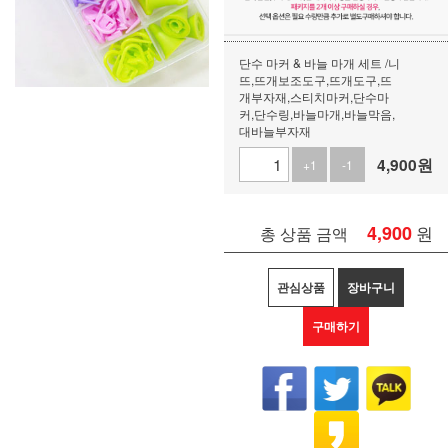
단수 마커 & 바늘 마개 세트 /니
뜨,뜨개보조도구,뜨개도구,뜨
개부자재,스티치마커,단수마
커,단수링,바늘마개,바늘막음,
대바늘부자재
4,900
원
+1
-1
4,900
원
총 상품 금액
관심상품
장바구니
구매하기