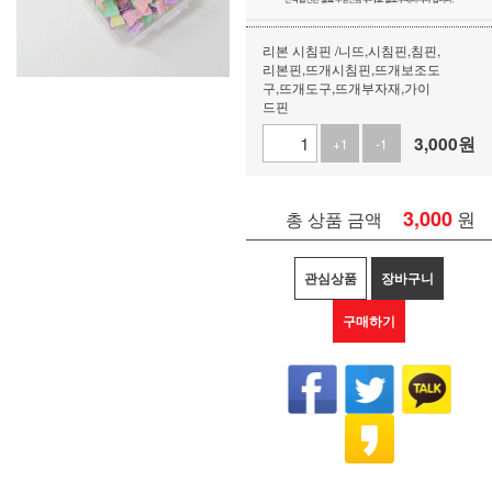
리본 시침핀 /니뜨,시침핀,침핀,
리본핀,뜨개시침핀,뜨개보조도
구,뜨개도구,뜨개부자재,가이
드핀
3,000
원
+1
-1
3,000
원
총 상품 금액
관심상품
장바구니
구매하기