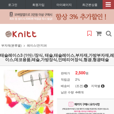
로그인
회원가입
마이페이지
최근본상품
부자재(분류별)
레이스/끈/지퍼
태슬레이스3 (1마) /장식, 태슬,태슬레이스,부자재,가방부자재,레
이스,데코용품,테슬,가방장식,인테리어장식,형광,형광태슬
2,500
판매가
원
적립금
2%
배송비
(조건)
지역별
남은 수량
448개