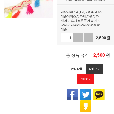
태슬레이스3 (1마) /장식, 태슬,
태슬레이스,부자재,가방부자
재,레이스,데코용품,테슬,가방
장식,인테리어장식,형광,형광
태슬
2,500
원
+1
-1
2,500
원
총 상품 금액
관심상품
장바구니
구매하기