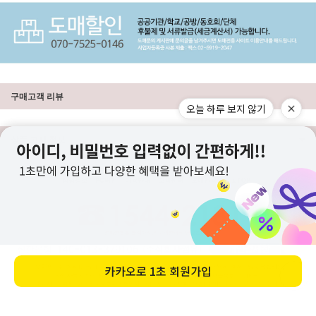
구매고객 리뷰
오늘 하루 보지 않기
상품 고시 정보
상점정보
PC버전
이용안내
고객센터
도매전용몰
▲TOP
카카오로
1초 회원가입
ⓒ니뜨(knitt) All right knitt reserved.