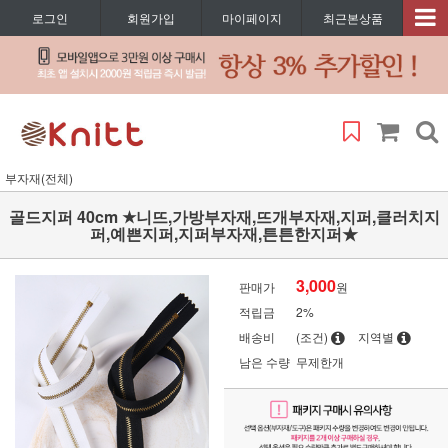
로그인
회원가입
마이페이지
최근본상품
부자재(전체)
골드지퍼 40cm ★니뜨,가방부자재,뜨개부자재,지퍼,클러치지
퍼,예쁜지퍼,지퍼부자재,튼튼한지퍼★
3,000
판매가
원
적립금
2%
배송비
(조건)
지역별
남은 수량
무제한개