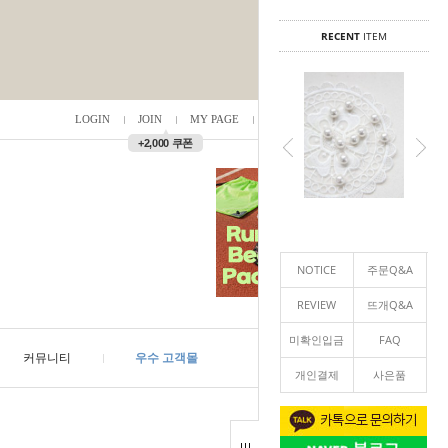
RECENT
ITEM
LOGIN
JOIN
MY PAGE
ORDER
/
0
▲
+2,000 쿠폰
NOTICE
주문Q&A
REVIEW
뜨개Q&A
미확인입금
FAQ
커뮤니티
우수 고객몰
개인결제
사은품