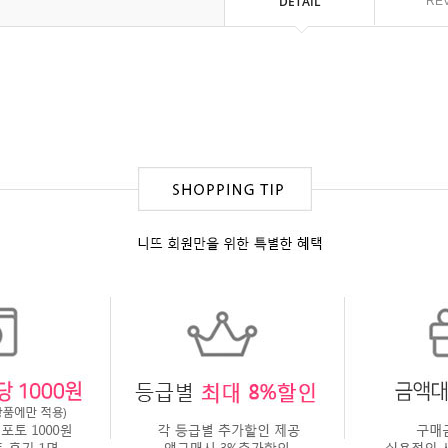
DETAIL
RE