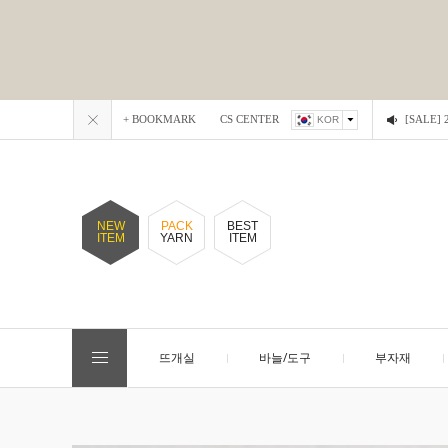
+ BOOKMARK
CS CENTER
[SALE
KOR
NEW
PACK
BEST
ITEM
YARN
ITEM
뜨개실
바늘/도구
부자재
EVENT