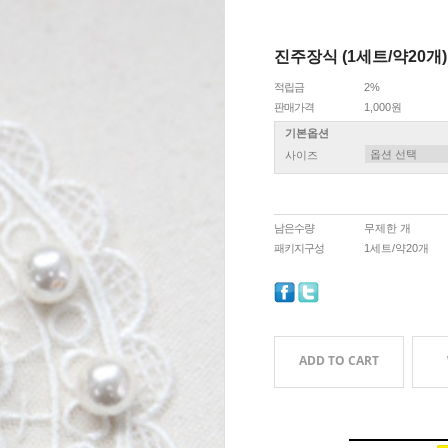
진주장식 (1세트/약20개)
적립금
2%
판매가격
1,000원
기본옵션
사이즈
남은수량
무제한 개
패키지구성
1세트/약20개
ADD TO CART