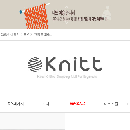
] 2026년 시원한 여름휴가 전품목 20%..
DIY패키지
도서
~90%SALE
니뜨스쿨