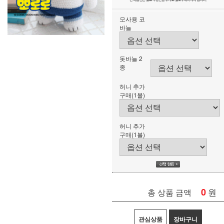
모사용 코
바늘
돗바늘 2
종
허니 추가
구매(1볼)
허니 추가
구매(1볼)
0
원
총 상품 금액
관심상품
장바구니