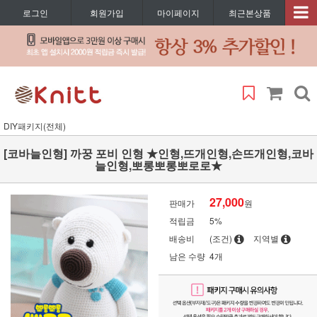
로그인
회원가입
마이페이지
최근본상품
DIY패키지(전체)
[코바늘인형] 까꿍 포비 인형 ★인형,뜨개인형,손뜨개인형,코바
늘인형,뽀롱뽀롱뽀로로★
27,000
판매가
원
적립금
5%
배송비
(조건)
지역별
남은 수량
4개