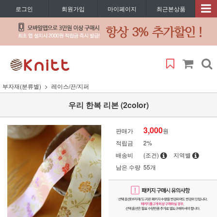
로그인
회원가입
마이페이지
최근본상품
부자재(분류별)
레이스/끈/지퍼
우리 한복 리본 (2color)
3,000
판매가
원
적립금
2%
배송비
(조건)
지역별
남은 수량
55개