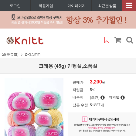
로그인
회원가입
마이페이지
최근본상품
실(분류별)
2~3.5mm
크레용 (45g) 인형실,소품실
3,200
판매가
원
적립금
5%
배송비
(조건)
지역별
남은 수량
51227개