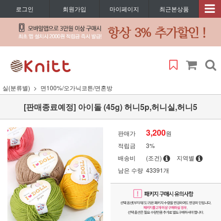
로그인
회원가입
마이페이지
최근본상품
실(분류별)
면100%/오가닉코튼/면혼방
[판매종료예정] 아이돌 (45g) 허니5p,허니실,허니5
3,200
판매가
원
적립금
3%
배송비
(조건)
지역별
남은 수량
43391개