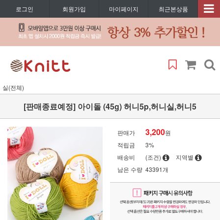
로그인
회원가입
마이페이지
최근본상품
실(전체)
[판매종료예정] 아이돌 (45g) 허니5p,허니실,허니5
3,200
판매가
원
적립금
3%
배송비
(조건)
지역별
남은 수량
43391개