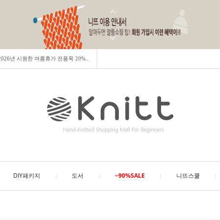
] 2026년 시원한 여름휴가 전품목 20%..
DIY패키지
도서
~90%SALE
니뜨스쿨