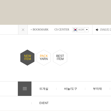
+ BOOKMARK
CS CENTER
[SALE
KOR
NEW
PACK
BEST
ITEM
YARN
ITEM
뜨개실
바늘/도구
부자재
EVENT