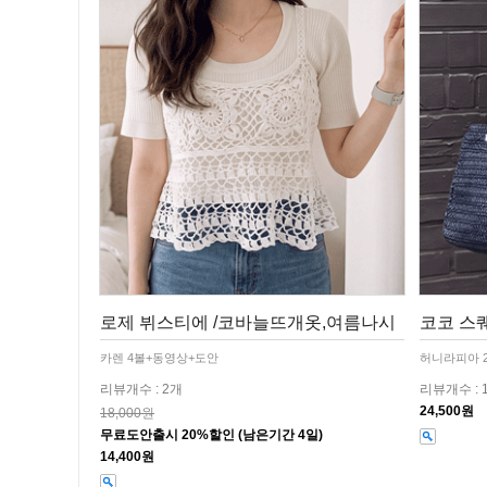
로제 뷔스티에 /코바늘뜨개옷,여름나시
코코 스퀘
카렌 4볼+동영상+도안
허니라피아 
리뷰개수 : 2개
리뷰개수 : 
24,500원
18,000원
무료도안출시 20%할인 (남은기간 4일)
14,400원