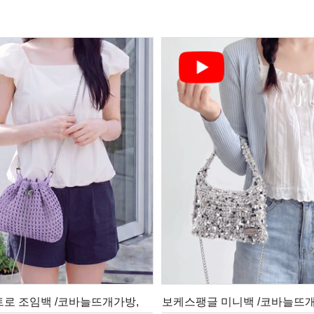
트로 조임백 /코바늘뜨개가방,
보케스팽글 미니백 /코바늘뜨개