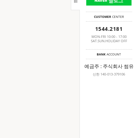
CUSTOMER
CENTER
1544.2181
MON-FRI 10:00 - 17:00
SAT.SUN.HOLIDAY OFF
BANK
ACCOUNT
예금주 : 주식회사 썸유
신한 140-013-379106