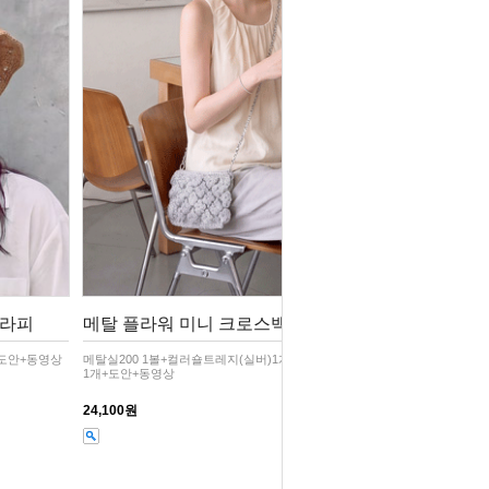
,라피
메탈 플라워 미니 크로스백 /코바늘뜨
+도안+동영상
메탈실200 1볼+컬러숄트레지(실버)1개+체인120cm실버
1개+도안+동영상
24,100원