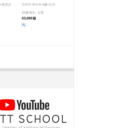
안+동영상
라피아 페이퍼 6볼+도안
리뷰개수 : 1개
43,000원