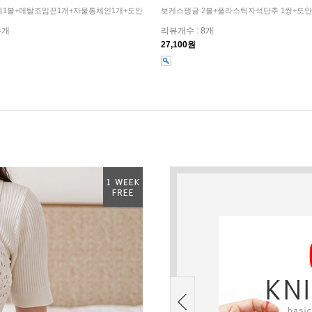
1볼+메탈조임끈1개+자물통체인1개+도안
보케스팽글 2볼+플라스틱자석단추 1쌍+도
4개
리뷰개수 : 8개
27,100원