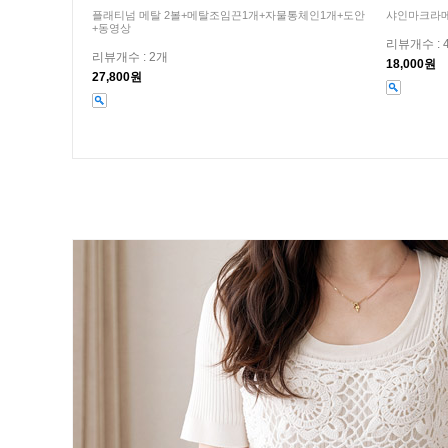
플래티넘 메탈 2볼+메탈조임끈1개+자물통체인1개+도안
샤인마크라메
+동영상
리뷰개수 : 
리뷰개수 : 2개
18,000원
27,800원