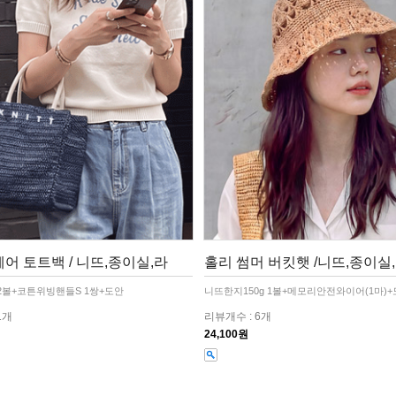
어 토트백 / 니뜨,종이실,라
홀리 썸머 버킷햇 /니뜨,종이실
2볼+코튼위빙핸들S 1쌍+도안
니뜨한지150g 1볼+메모리안전와이어(1마)
1개
리뷰개수 : 6개
24,100원