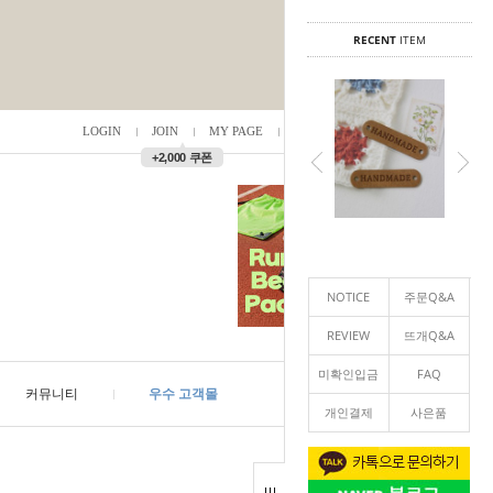
RECENT
ITEM
LOGIN
JOIN
MY PAGE
ORDER
/
0
▲
+2,000 쿠폰
NOTICE
주문Q&A
REVIEW
뜨개Q&A
미확인입금
FAQ
커뮤니티
우수 고객몰
개인결제
사은품