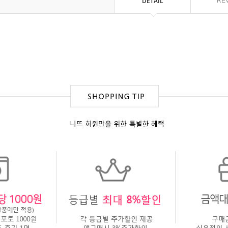
DETAIL
RE