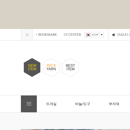
+ BOOKMARK
CS CENTER
[SALE
KOR
NEW
PACK
BEST
ITEM
YARN
ITEM
뜨개실
바늘/도구
부자재
EVENT