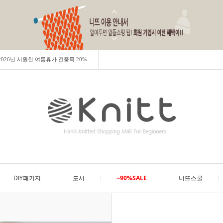
] 2026년 시원한 여름휴가 전품목 20%..
DIY패키지
도서
~90%SALE
니뜨스쿨