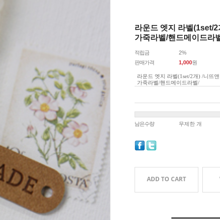
라운드 엣지 라벨(1set
가죽라벨/핸드메이드라벨
적립금
2%
판매가격
1,000
원
라운드 엣지 라벨(1set/2개) /니
가죽라벨/핸드메이드라벨/
남은수량
무제한 개
ADD TO CART